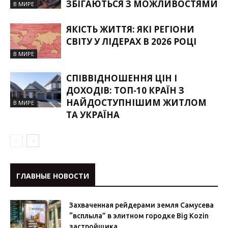
ЗБІГАЮТЬСЯ З МОЖЛИВОСТЯМИ
В МИРЕ
ЯКІСТЬ ЖИТТЯ: ЯКІ РЕГІОНИ
СВІТУ У ЛІДЕРАХ В 2026 РОЦІ
В МИРЕ
СПІВВІДНОШЕННЯ ЦІН І
ДОХОДІВ: ТОП-10 КРАЇН З
НАЙДОСТУПНІШИМ ЖИТЛОМ
В МИРЕ
ТА УКРАЇНА
ГЛАВНЫЕ НОВОСТИ
Захваченная рейдерами земля Самусева
“всплыла” в элитном городке Big Kozin
застройщика...