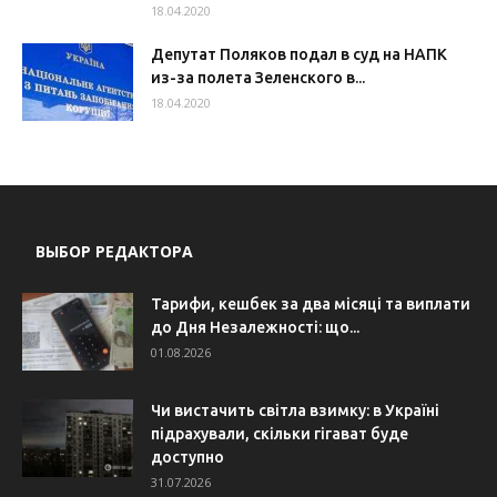
18.04.2020
Депутат Поляков подал в суд на НАПК
из-за полета Зеленского в...
18.04.2020
ВЫБОР РЕДАКТОРА
Тарифи, кешбек за два місяці та виплати
до Дня Незалежності: що...
01.08.2026
Чи вистачить світла взимку: в Україні
підрахували, скільки гігават буде
доступно
31.07.2026