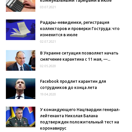
коммунальными тарифами в июле
03.07.2021
Радары-невидимки, регистрация
коллекторов и проверки Гоструда: что
изменится в июле
02.07.2021
В Украине ситуация позволяет начать
смягчение карантина с 11 мая, —...
02.05.2020
Facebook продлит карантин для
сотрудников до конца лета
19.04.2020
У командующего Нацгвардии генерал-
лейтенанта Николая Балана
подтвержден положительный тест на
коронавирус