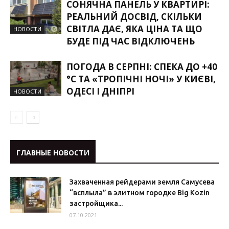
СОНЯЧНА ПАНЕЛЬ У КВАРТИРІ:
РЕАЛЬНИЙ ДОСВІД, СКІЛЬКИ
СВІТЛА ДАЄ, ЯКА ЦІНА ТА ЩО
НОВОСТИ
БУДЕ ПІД ЧАС ВІДКЛЮЧЕНЬ
ПОГОДА В СЕРПНІ: СПЕКА ДО +40
°C ТА «ТРОПІЧНІ НОЧІ» У КИЄВІ,
ОДЕСІ І ДНІПРІ
НОВОСТИ
ГЛАВНЫЕ НОВОСТИ
Захваченная рейдерами земля Самусева
“всплыла” в элитном городке Big Kozin
застройщика...
07.10.2021