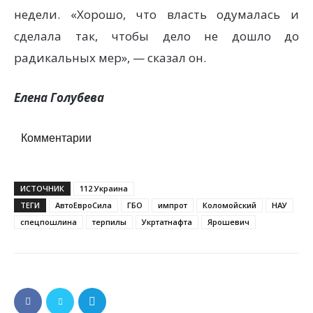
недели. «Хорошо, что власть одумалась и
сделала так, чтобы дело не дошло до
радикальных мер», — сказал он.
Елена Голубева
Комментарии
ИСТОЧНИК
112 Украина
ТЕГИ
АвтоЕвроСила
ГБО
импрот
Коломойский
НАУ
спецпошлина
терпилы
Укртатнафта
Ярошевич