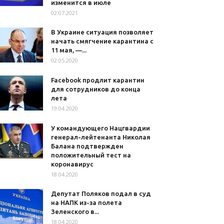
изменится в июле
02.07.2021
В Украине ситуация позволяет
начать смягчение карантина с
11 мая, —...
02.05.2020
Facebook продлит карантин
для сотрудников до конца
лета
19.04.2020
У командующего Нацгвардии
генерал-лейтенанта Николая
Балана подтвержден
положительный тест на
коронавирус
18.04.2020
Депутат Поляков подал в суд
на НАПК из-за полета
Зеленского в...
18.04.2020