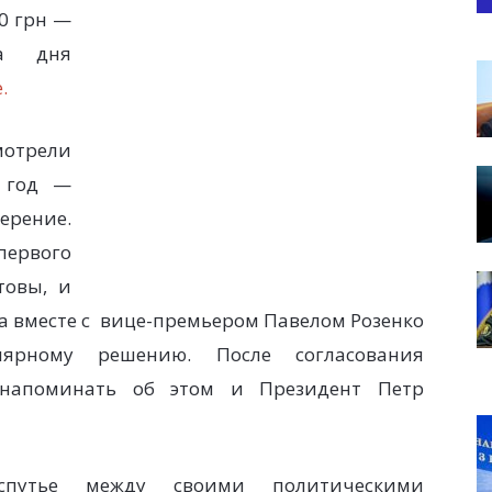
0 грн —
ка дня
.
мотрели
8 год —
ерение.
первого
товы, и
 вместе с вице-премьером Павелом Розенко
ярному решению. После согласования
л напоминать об этом и Президент Петр
путье между своими политическими