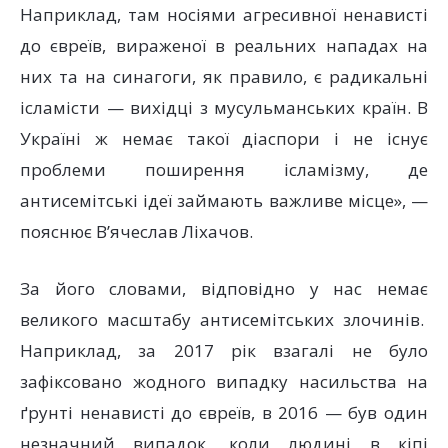
Наприклад, там носіями агресивної ненависті
до євреїв, вираженої в реальних нападах на
них та на синагоги, як правило, є радикальні
ісламісти — вихідці з мусульманських країн. В
Україні ж немає такої діаспори і не існує
проблеми поширення ісламізму, де
антисемітські ідеї займають важливе місце», —
пояснює В’ячеслав Ліхачов.
За його словами, відповідно у нас немає
великого масштабу антисемітських злочинів.
Наприклад, за 2017 рік взагалі не було
зафіксовано жодного випадку насильства на
ґрунті ненависті до євреїв, в 2016 — був один
незначний випадок, коли людині в кіпі