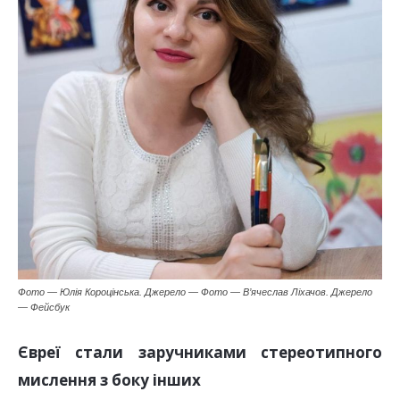
Фото — Юлія Короцінська. Джерело — Фото — В’ячеслав Ліхачов. Джерело
— Фейсбук
Євреї стали заручниками стереотипного
мислення з боку інших