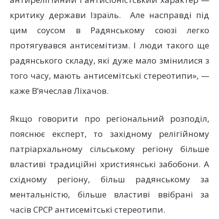
критику держави Ізраїль. Але насправді під
цим соусом в Радянському союзі легко
протягувався антисемітизм. І люди такого ще
радянського складу, які дуже мало змінилися з
того часу, мають антисемітські стереотипи», —
каже В’ячеслав Ліхачов.
Якщо говорити про регіональний розподіл,
пояснює експерт, то західному релігійному
патріархальному сільському регіону більше
властиві традиційні християнські забобони. А
східному регіону, більш радянському за
ментальністю, більше властиві ввібрані за
часів СРСР антисемітські стереотипи.