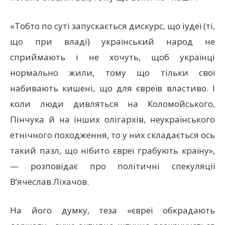
«Тобто по суті запускається дискурс, що іудеї (ті,
що при владі) український народ не
сприймають і не хочуть, щоб українці
нормально жили, тому що тільки свої
набивають кишені, що для євреїв властиво. І
коли люди дивляться на Коломойського,
Пінчука й на інших олігархів, неукраїнського
етнічного походження, то у них складається ось
такий пазл, що нібито євреї грабують країну»,
— розповідає про політичні спекуляції
В’ячеслав Ліхачов.
На його думку, теза «євреї обкрадають