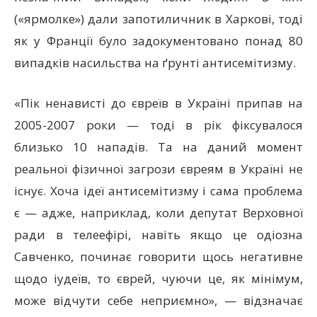
(«ярмолке») дали запотиличник в Харкові, тоді
як у Франції було задокументовано понад 80
випадків насильства на ґрунті антисемітизму.
«Пік ненависті до євреїв в Україні припав на
2005-2007 роки — тоді в рік фіксувалося
близько 10 нападів. Та на даний момент
реальної фізичної загрози євреям в Україні не
існує. Хоча ідеї антисемітизму і сама проблема
є — адже, наприклад, коли депутат Верховної
ради в телеефірі, навіть якщо це одіозна
Савченко, починає говорити щось негативне
щодо іудеїв, то єврей, чуючи це, як мінімум,
може відчути себе неприємно», — відзначає