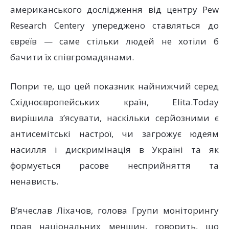
американського дослідження від центру Pew
Research Centerу упереджено ставляться до
євреїв — саме стільки людей не хотіли б
бачити їх співгромадянами.
Попри те, що цей показник найнижчий серед
Східноєвропейських країн, Elita.Today
вирішила з’ясувати, наскільки серйозними є
антисемітські настрої, чи загрожує юдеям
насилля і дискримінація в Україні та як
формується расове несприйняття та
ненависть.
В’ячеслав Ліхачов, голова Групи моніторингу
прав національних меншин, говорить, що