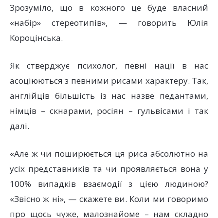
Зрозуміло, що в кожного це буде власний
«набір» стереотипів», — говорить Юлія
Короцінська.
Як стверджує психолог, певні нації в нас
асоціюються з певними рисами характеру. Так,
англійців більшість із нас назве педантами,
німців – скнарами, росіян – гульвісами і так
далі.
«Але ж чи поширюється ця риса абсолютно на
усіх представників та чи проявляється вона у
100% випадків взаємодії з цією людиною?
«Звісно ж ні», — скажете ви. Коли ми говоримо
про щось чуже, малознайоме – нам складно