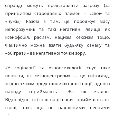
справді можуть представляти загрозу (за
принципом стародавніх племен – «свої» та
«чужі»). Разом з тим, це породжує масу
непорозумінь та такі негативні явища, як
ксенофобія, расизм, нацизм, сексизм тощо.
Фактично можна взяти будь-яку ознаку та
«обіграти» її з негативної точки зору.
«У соціології та етнопсихології існує таке
поняття, як «етноцентризм» — це світогляд,
згідно з яким представники однієї нації, одного
народу сприймають себе як еталон.
Відповідно, всі інші нації вони сприймають, як
гірші, такі, що не наділеними певними