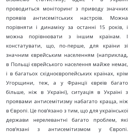
проводиться моніторинг з приводу значних
проявів антисемітських настроїв. Можна
порівняти і динаміку за останні 15 років, і
можна порівнювати з іншим країнам. І
констатувати, що, по-перше, для країни зі
значним єврейським населенням (наприклад,
в Польщі єврейського населення майже немає,
і в багатьох східноєвропейських країнах, крім
Угорщини, теж, а у Франції євреїв багато
більше, ніж в Україні), ситуація в Україні з
проявами антисемітизму набагато краща, ніж
в Європі. Це пов’язано з тим, що для української
держави нерелевантні багато проблем, які
пов’язані з антисемітизмом у Європі.