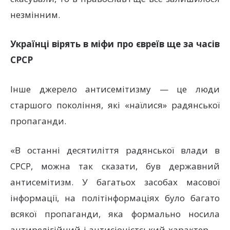
незмінним.
Українці вірять в міфи про євреїв ще за часів
СРСР
Інше джерело антисемітизму — це люди
старшого покоління, які «наїлися» радянської
пропаганди.
«В останні десятиліття радянської влади в
СРСР, можна так сказати, був державний
антисемітизм. У багатьох засобах масової
інформації, на політінформаціях було багато
всякої пропаганди, яка формально носила
антирелігійний і антисіоністський характер —