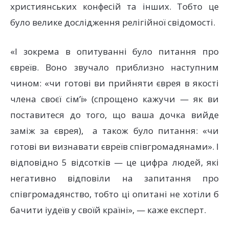
християнських конфесій та інших. Тобто це
було велике дослідження релігійної свідомості.
«І зокрема в опитуванні було питання про
євреїв. Воно звучало приблизно наступним
чином: «чи готові ви прийняти єврея в якості
члена своєї сім’ї» (спрощено кажучи — як ви
поставитеся до того, що ваша дочка вийде
заміж за єврея), а також було питання: «чи
готові ви визнавати євреїв співгромадянами». І
відповідно 5 відсотків — це цифра людей, які
негативно відповіли на запитання про
співгромадянство, тобто ці опитані не хотіли б
бачити іудеїв у своїй країні», — каже експерт.