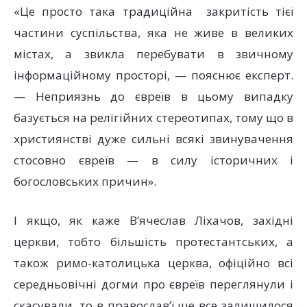
«Це просто така традиційна закритість тієї
частини суспільства, яка не живе в великих
містах, а звикла перебувати в звичному
інформаційному просторі, — пояснює експерт.
— Неприязнь до євреїв в цьому випадку
базується на релігійних стереотипах, тому що в
християнстві дуже сильні всякі звинувачення
стосовно євреїв — в силу історичних і
богословських причин».
І якщо, як каже В’ячеслав Ліхачов, західні
церкви, тобто більшість протестантських, а
також римо-католицька церква, офіційно всі
середньовічні догми про євреїв переглянули і
скасували, то в православ’ї ще все залишилося