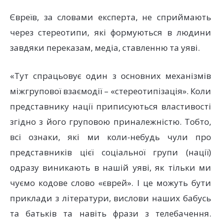
Євреїв, за словами експерта, не сприймають
через стереотипи, які формуються в людини
завдяки переказам, медіа, ставленню та уяві.
«Тут спрацьовує один з основних механізмів
міжгрупової взаємодії – «стереотипізація». Коли
представнику нації приписуються властивості
згідно з його груповою приналежністю. Тобто,
всі ознаки, які ми коли-небудь чули про
представників цієї соціальної групи (нації)
одразу виникають в нашій уяві, як тільки ми
чуємо кодове слово «єврей». І це можуть бути
приклади з літератури, вислови наших бабусь
та батьків та навіть фрази з телебачення.