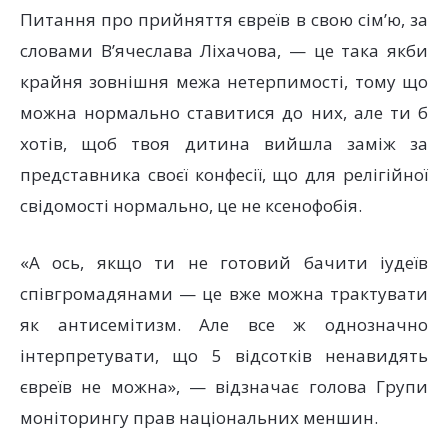
Питання про прийняття євреїв в свою сім’ю, за
словами В’ячеслава Ліхачова, — це така якби
крайня зовнішня межа нетерпимості, тому що
можна нормально ставитися до них, але ти б
хотів, щоб твоя дитина вийшла заміж за
представника своєї конфесії, що для релігійної
свідомості нормально, це не ксенофобія.
«А ось, якщо ти не готовий бачити іудеїв
співгромадянами — це вже можна трактувати
як антисемітизм. Але все ж однозначно
інтерпретувати, що 5 відсотків ненавидять
євреїв не можна», — відзначає голова Групи
моніторингу прав національних меншин.