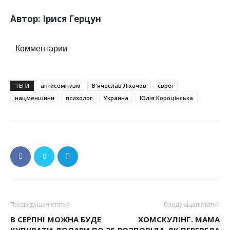
Автор: Ірися Герцун
Комментарии
ТЕГИ
антисемітизм
В'ячеслав Ліхачов
євреї
нацменшини
психолог
Украина
Юлія Короцінська
Предыдущая статья
Следующая статья
В СЕРПНІ МОЖНА БУДЕ
ХОМСКУЛІНГ. МАМА
КУПУВАТИ ДОЛАРИ ПО 25
РОЗПОВІЛА, ЯК ПЕРЕВЕЛА