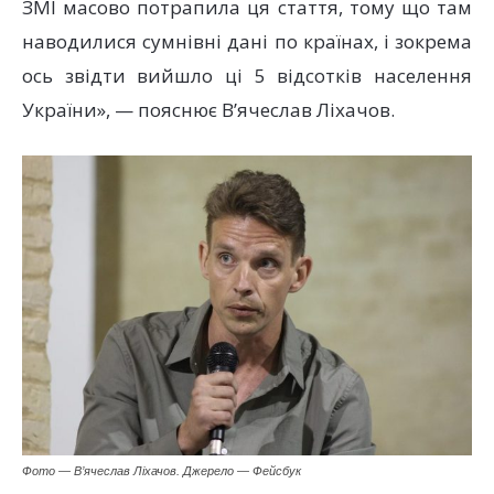
ЗМІ масово потрапила ця стаття, тому що там
наводилися сумнівні дані по країнах, і зокрема
ось звідти вийшло ці 5 відсотків населення
України», — пояснює В’ячеслав Ліхачов.
Фото — В’ячеслав Ліхачов. Джерело — Фейсбук