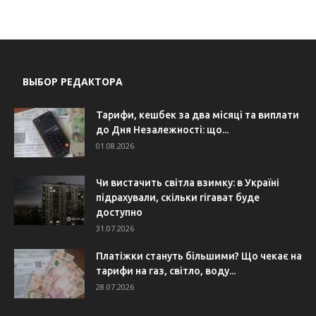
ВЫБОР РЕДАКТОРА
Тарифи, кешбек за два місяці та виплати
до Дня Незалежності: що...
01.08.2026
Чи вистачить світла взимку: в Україні
підрахували, скільки гігават буде
доступно
31.07.2026
Платіжки стануть більшими? Що чекає на
тарифи на газ, світло, воду...
28.07.2026