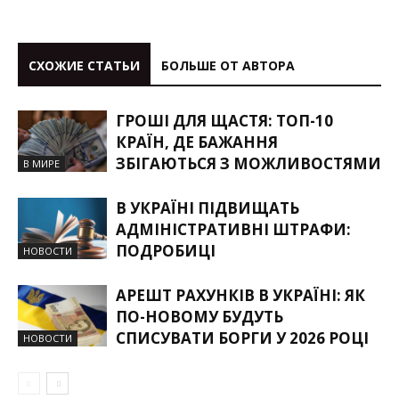
СХОЖИЕ СТАТЬИ
БОЛЬШЕ ОТ АВТОРА
ГРОШІ ДЛЯ ЩАСТЯ: ТОП-10
КРАЇН, ДЕ БАЖАННЯ
ЗБІГАЮТЬСЯ З МОЖЛИВОСТЯМИ
В МИРЕ
В УКРАЇНІ ПІДВИЩАТЬ
АДМІНІСТРАТИВНІ ШТРАФИ:
ПОДРОБИЦІ
НОВОСТИ
АРЕШТ РАХУНКІВ В УКРАЇНІ: ЯК
ПО-НОВОМУ БУДУТЬ
СПИСУВАТИ БОРГИ У 2026 РОЦІ
НОВОСТИ