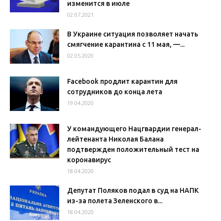
изменится в июле
02.07.2021
В Украине ситуация позволяет начать
смягчение карантина с 11 мая, —...
02.05.2020
Facebook продлит карантин для
сотрудников до конца лета
19.04.2020
У командующего Нацгвардии генерал-
лейтенанта Николая Балана
подтвержден положительный тест на
коронавирус
18.04.2020
Депутат Поляков подал в суд на НАПК
из-за полета Зеленского в...
18.04.2020