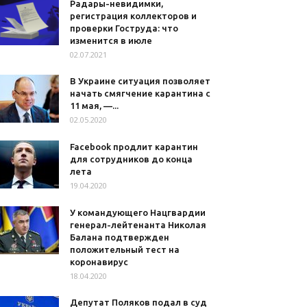
Радары-невидимки,
регистрация коллекторов и
проверки Гоструда: что
изменится в июле
02.07.2021
В Украине ситуация позволяет
начать смягчение карантина с
11 мая, —...
02.05.2020
Facebook продлит карантин
для сотрудников до конца
лета
19.04.2020
У командующего Нацгвардии
генерал-лейтенанта Николая
Балана подтвержден
положительный тест на
коронавирус
18.04.2020
Депутат Поляков подал в суд