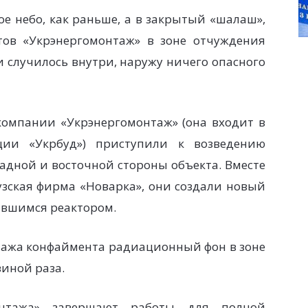
ое небо, как раньше, а в закрытый «шалаш»,
тов «Укрэнергомонтаж» в зоне отчуждения
случилось внутри, наружу ничего опасного
компании «Укрэнергомонтаж» (она входит в
ации «Укрбуд») приступили к возведению
адной и восточной стороны объекта. Вместе
узская фирма «Новарка», они создали новый
авшимся реактором.
нтажа конфаймента радиационный фон в зоне
виной раза.
онтажа» завершают работы для полной