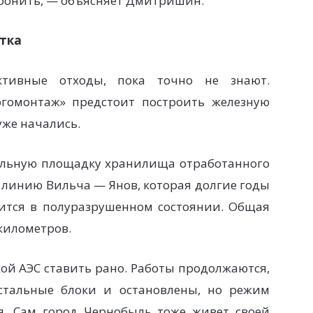
хоронить, — объясняет Дмитришин.
етка
ктивные отходы, пока точно не знают.
гомонтаж» предстоит построить железную
уже начались.
ельную площадку хранилища отработанного
линию Вильча — Янов, которая долгие годы
дится в полуразрушенном состоянии. Общая
километров.
кой АЭС ставить рано. Работы продолжаются,
остальные блоки и остановлены, но режим
я. Сам город Чернобыль тоже живет своей