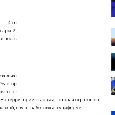
г 4-го
 аркой.
сность
сколько
Реактор
ичто не
 На территории станции, которая ограждена
локой, снуют работники в униформе.