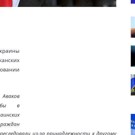
Украины
канских
овании
 Аваков
тобы в
раинских
ждан
преследовали из-за принадлежности к другому