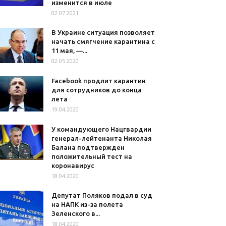
изменится в июле
02.07.2021
В Украине ситуация позволяет
начать смягчение карантина с
11 мая, —...
02.05.2020
Facebook продлит карантин
для сотрудников до конца
лета
19.04.2020
У командующего Нацгвардии
генерал-лейтенанта Николая
Балана подтвержден
положительный тест на
коронавирус
18.04.2020
Депутат Поляков подал в суд
на НАПК из-за полета
Зеленского в...
18.04.2020