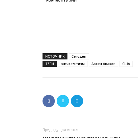
ИСТОЧНИК
Сегодня
ТЕГИ
антисемітизм
Арсен Аваков
США
Предыдущая статья