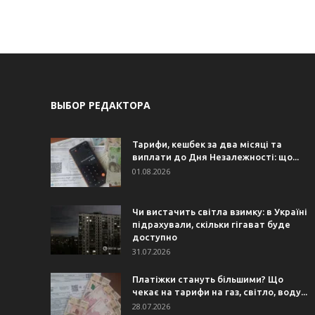
ВЫБОР РЕДАКТОРА
Тарифи, кешбек за два місяці та
виплати до Дня Незалежності: що...
01.08.2026
Чи вистачить світла взимку: в Україні
підрахували, скільки гігават буде
доступно
31.07.2026
Платіжки стануть більшими? Що
чекає на тарифи на газ, світло, воду...
28.07.2026