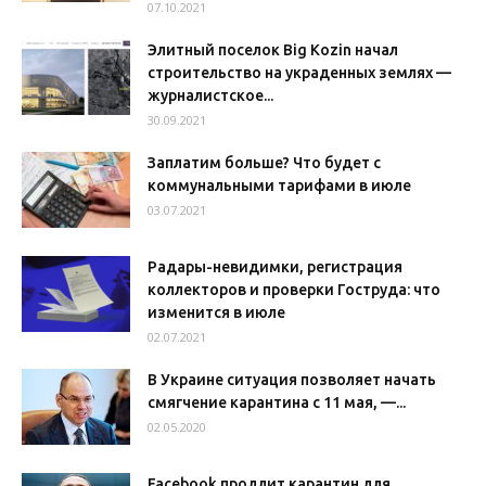
07.10.2021
Элитный поселок Big Kozin начал
строительство на украденных землях —
журналистское...
30.09.2021
Заплатим больше? Что будет с
коммунальными тарифами в июле
03.07.2021
Радары-невидимки, регистрация
коллекторов и проверки Гоструда: что
изменится в июле
02.07.2021
В Украине ситуация позволяет начать
смягчение карантина с 11 мая, —...
02.05.2020
Facebook продлит карантин для