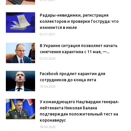
Радары-невидимки, регистрация
коллекторов и проверки Гоструда: что
изменится в июле
02.07.2021
В Украине ситуация позволяет начать
смягчение карантина с 11 мая, —...
02.05.2020
Facebook продлит карантин для
сотрудников до конца лета
19.04.2020
У командующего Нацгвардии генерал-
лейтенанта Николая Балана
подтвержден положительный тест на
коронавирус
18.04.2020