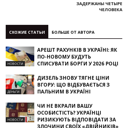
ЗАДЕРЖАНЫ ЧЕТЫРЕ
ЧЕЛОВЕКА
СХОЖИЕ СТАТЬИ
БОЛЬШЕ ОТ АВТОРА
АРЕШТ РАХУНКІВ В УКРАЇНІ: ЯК
ПО-НОВОМУ БУДУТЬ
СПИСУВАТИ БОРГИ У 2026 РОЦІ
НОВОСТИ
ДИЗЕЛЬ ЗНОВУ ТЯГНЕ ЦІНИ
ВГОРУ: ЩО ВІДБУВАЄТЬСЯ З
ПАЛЬНИМ В УКРАЇНІ
ДЕНЬГИ
ЧИ НЕ ВКРАЛИ ВАШУ
ОСОБИСТІСТЬ? УКРАЇНЦІ
РИЗИКУЮТЬ ВІДПОВІДАТИ ЗА
НОВОСТИ
ЗЛОЧИНИ СВОЇХ «ДВІЙНИКІВ»