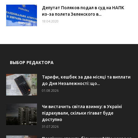
Депутат Поляков подал в суд на НАПК
из-за полета Зеленского в...
18.04.2020
ВЫБОР РЕДАКТОРА
Тарифи, кешбек за два місяці та виплати
до Дня Незалежності: що...
01.08.2026
Чи вистачить світла взимку: в Україні
підрахували, скільки гігават буде
доступно
31.07.2026