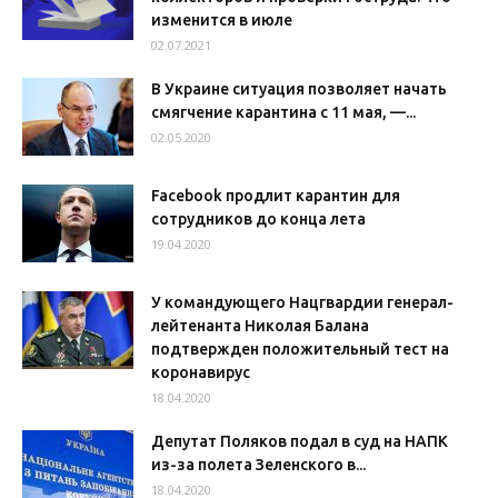
изменится в июле
02.07.2021
В Украине ситуация позволяет начать
смягчение карантина с 11 мая, —...
02.05.2020
Facebook продлит карантин для
сотрудников до конца лета
19.04.2020
У командующего Нацгвардии генерал-
лейтенанта Николая Балана
подтвержден положительный тест на
коронавирус
18.04.2020
Депутат Поляков подал в суд на НАПК
из-за полета Зеленского в...
18.04.2020