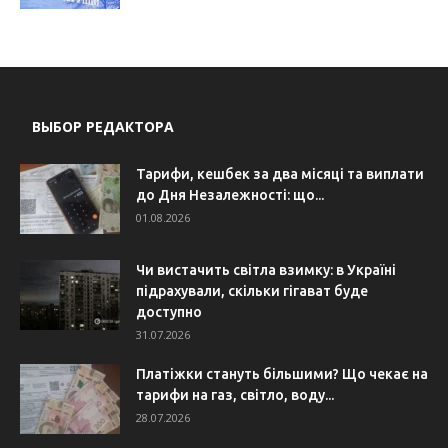
ВЫБОР РЕДАКТОРА
Тарифи, кешбек за два місяці та виплати
до Дня Незалежності: що...
01.08.2026
Чи вистачить світла взимку: в Україні
підрахували, скільки гігават буде
доступно
31.07.2026
Платіжки стануть більшими? Що чекає на
тарифи на газ, світло, воду...
28.07.2026