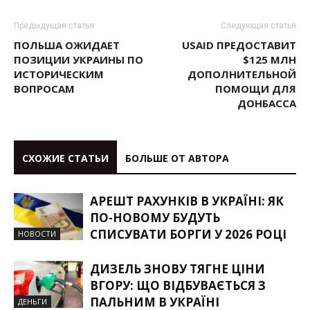
Предыдущая статья
Следующая статья
ПОЛЬША ОЖИДАЕТ
USAID ПРЕДОСТАВИТ
ПОЗИЦИИ УКРАИНЫ ПО
$125 МЛН
ИСТОРИЧЕСКИМ
ДОПОЛНИТЕЛЬНОЙ
ВОПРОСАМ
ПОМОЩИ ДЛЯ
ДОНБАССА
СХОЖИЕ СТАТЬИ
БОЛЬШЕ ОТ АВТОРА
АРЕШТ РАХУНКІВ В УКРАЇНІ: ЯК
ПО-НОВОМУ БУДУТЬ
СПИСУВАТИ БОРГИ У 2026 РОЦІ
НОВОСТИ
ДИЗЕЛЬ ЗНОВУ ТЯГНЕ ЦІНИ
ВГОРУ: ЩО ВІДБУВАЄТЬСЯ З
ПАЛЬНИМ В УКРАЇНІ
ДЕНЬГИ