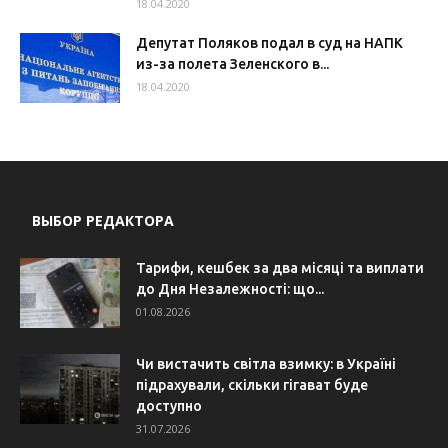
18.04.2020
Депутат Поляков подал в суд на НАПК
из-за полета Зеленского в...
18.04.2020
ВЫБОР РЕДАКТОРА
Тарифи, кешбек за два місяці та виплати
до Дня Незалежності: що...
01.08.2026
Чи вистачить світла взимку: в Україні
підрахували, скільки гігават буде
доступно
31.07.2026