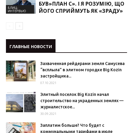
БУВ»ПЛАН С». І Я РОЗУМІЮ, ЩО
БЛИЦ-
ЙОГО СПРИЙМУТЬ ЯК «ЗРАДУ»
ИНТЕРВЬЮ
ГЛАВНЫЕ НОВОСТИ
Захваченная рейдерами земля Самусева
“всплыла” в элитном городке Big Kozin
застройщика...
07.10.2021
Элитный поселок Big Kozin начал
строительство на украденных землях —
журналистское...
30.09.2021
Заплатим больше? Что будет с
коммунальными тарифами в июле