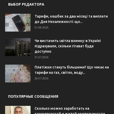
ВЫБОР РЕДАКТОРА
Тарифи, кешбек за два місяці та виплати
до Дня Незалежності: що...
01.08.2026
Чи вистачить світла взимку: в Україні
підрахували, скільки гігават буде
доступно
31.07.2026
Платіжки стануть більшими? Що чекає на
тарифи на газ, світло, воду...
28.07.2026
ПОПУЛЯРНЫЕ СООБЩЕНИЯ
Сколько можно заработать на
коммерческой и жилой недвижимости