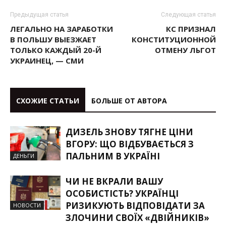
Предыдущая статья
Следующая статья
ЛЕГАЛЬНО НА ЗАРАБОТКИ
КС ПРИЗНАЛ
В ПОЛЬШУ ВЫЕЗЖАЕТ
КОНСТИТУЦИОННОЙ
ТОЛЬКО КАЖДЫЙ 20-Й
ОТМЕНУ ЛЬГОТ
УКРАИНЕЦ, — СМИ
СХОЖИЕ СТАТЬИ
БОЛЬШЕ ОТ АВТОРА
ДИЗЕЛЬ ЗНОВУ ТЯГНЕ ЦІНИ
ВГОРУ: ЩО ВІДБУВАЄТЬСЯ З
ПАЛЬНИМ В УКРАЇНІ
ДЕНЬГИ
ЧИ НЕ ВКРАЛИ ВАШУ
ОСОБИСТІСТЬ? УКРАЇНЦІ
РИЗИКУЮТЬ ВІДПОВІДАТИ ЗА
НОВОСТИ
ЗЛОЧИНИ СВОЇХ «ДВІЙНИКІВ»