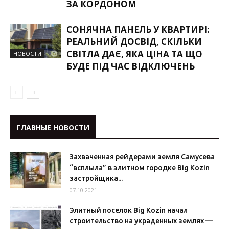
ЗА КОРДОНОМ
СОНЯЧНА ПАНЕЛЬ У КВАРТИРІ:
РЕАЛЬНИЙ ДОСВІД, СКІЛЬКИ
СВІТЛА ДАЄ, ЯКА ЦІНА ТА ЩО
НОВОСТИ
БУДЕ ПІД ЧАС ВІДКЛЮЧЕНЬ
ГЛАВНЫЕ НОВОСТИ
Захваченная рейдерами земля Самусева
“всплыла” в элитном городке Big Kozin
застройщика...
07.10.2021
Элитный поселок Big Kozin начал
строительство на украденных землях —