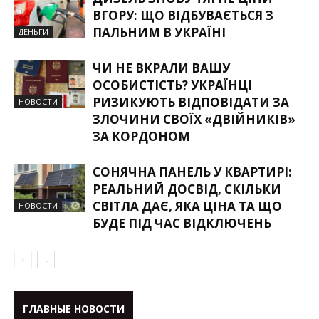
ВГОРУ: ЩО ВІДБУВАЄТЬСЯ З
ПАЛЬНИМ В УКРАЇНІ
ДЕНЬГИ
ЧИ НЕ ВКРАЛИ ВАШУ
ОСОБИСТІСТЬ? УКРАЇНЦІ
РИЗИКУЮТЬ ВІДПОВІДАТИ ЗА
НОВОСТИ
ЗЛОЧИНИ СВОЇХ «ДВІЙНИКІВ»
ЗА КОРДОНОМ
СОНЯЧНА ПАНЕЛЬ У КВАРТИРІ:
РЕАЛЬНИЙ ДОСВІД, СКІЛЬКИ
СВІТЛА ДАЄ, ЯКА ЦІНА ТА ЩО
НОВОСТИ
БУДЕ ПІД ЧАС ВІДКЛЮЧЕНЬ
ГЛАВНЫЕ НОВОСТИ