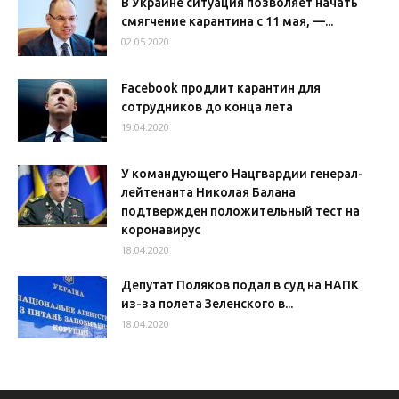
В Украине ситуация позволяет начать
смягчение карантина с 11 мая, —...
02.05.2020
Facebook продлит карантин для
сотрудников до конца лета
19.04.2020
У командующего Нацгвардии генерал-
лейтенанта Николая Балана
подтвержден положительный тест на
коронавирус
18.04.2020
Депутат Поляков подал в суд на НАПК
из-за полета Зеленского в...
18.04.2020