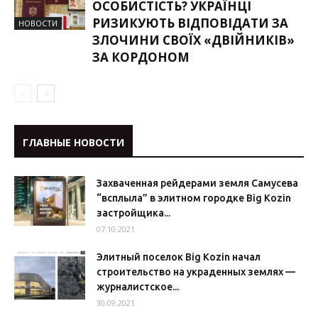
ОСОБИСТІСТЬ? УКРАЇНЦІ
РИЗИКУЮТЬ ВІДПОВІДАТИ ЗА
НОВОСТИ
ЗЛОЧИНИ СВОЇХ «ДВІЙНИКІВ»
ЗА КОРДОНОМ
ГЛАВНЫЕ НОВОСТИ
Захваченная рейдерами земля Самусева
“всплыла” в элитном городке Big Kozin
застройщика...
07.10.2021
Элитный поселок Big Kozin начал
строительство на украденных землях —
журналистское...
30.09.2021