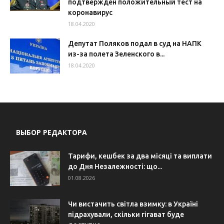
подтвержден положительный тест на
коронавирус
18.04.2020
Депутат Поляков подал в суд на НАПК
из-за полета Зеленского в...
18.04.2020
ВЫБОР РЕДАКТОРА
Тарифи, кешбек за два місяці та виплати
до Дня Незалежності: що...
01.08.2026
Чи вистачить світла взимку: в Україні
підрахували, скільки гігават буде