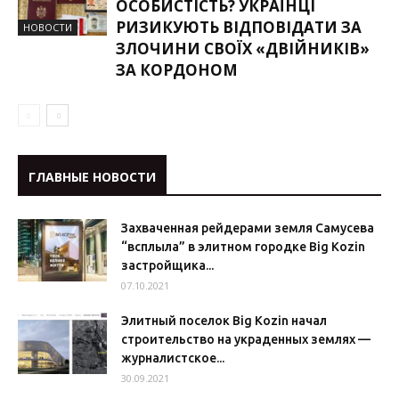
ОСОБИСТІСТЬ? УКРАЇНЦІ
РИЗИКУЮТЬ ВІДПОВІДАТИ ЗА
НОВОСТИ
ЗЛОЧИНИ СВОЇХ «ДВІЙНИКІВ»
ЗА КОРДОНОМ
ГЛАВНЫЕ НОВОСТИ
Захваченная рейдерами земля Самусева
“всплыла” в элитном городке Big Kozin
застройщика...
07.10.2021
Элитный поселок Big Kozin начал
строительство на украденных землях —
журналистское...
30.09.2021