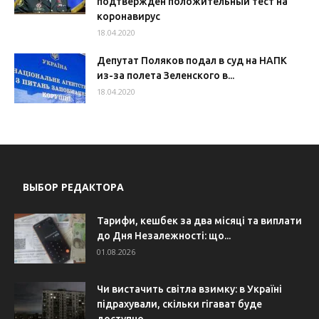
подтвержден положительный тест на
коронавирус
18.04.2020
Депутат Поляков подал в суд на НАПК
из-за полета Зеленского в...
18.04.2020
ВЫБОР РЕДАКТОРА
Тарифи, кешбек за два місяці та виплати
до Дня Незалежності: що...
01.08.2026
Чи вистачить світла взимку: в Україні
підрахували, скільки гігават буде
доступно