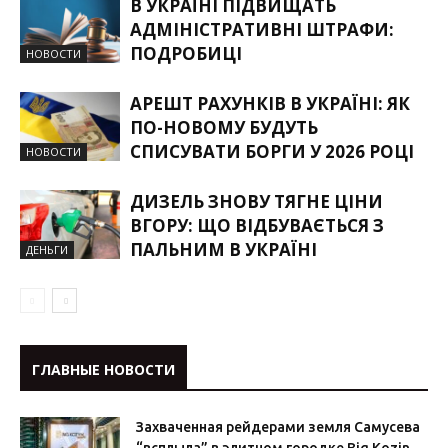
В УКРАЇНІ ПІДВИЩАТЬ
АДМІНІСТРАТИВНІ ШТРАФИ:
ПОДРОБИЦІ
НОВОСТИ
АРЕШТ РАХУНКІВ В УКРАЇНІ: ЯК
ПО-НОВОМУ БУДУТЬ
СПИСУВАТИ БОРГИ У 2026 РОЦІ
НОВОСТИ
ДИЗЕЛЬ ЗНОВУ ТЯГНЕ ЦІНИ
ВГОРУ: ЩО ВІДБУВАЄТЬСЯ З
ПАЛЬНИМ В УКРАЇНІ
ДЕНЬГИ
ГЛАВНЫЕ НОВОСТИ
Захваченная рейдерами земля Самусева
“всплыла” в элитном городке Big Kozin