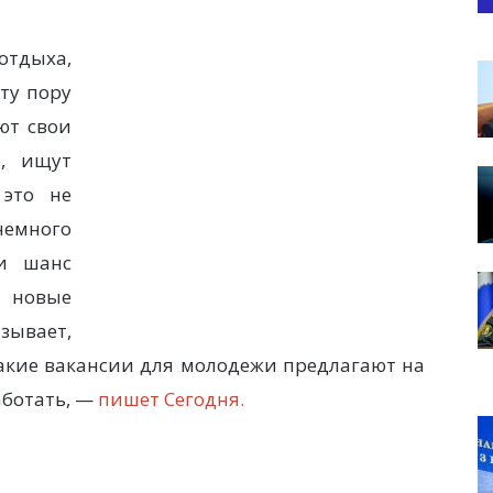
отдыха,
ту пору
ют свои
ы, ищут
 это не
немного
и шанс
и новые
зывает,
какие вакансии для молодежи предлагают на
аботать, —
пишет Сегодня.