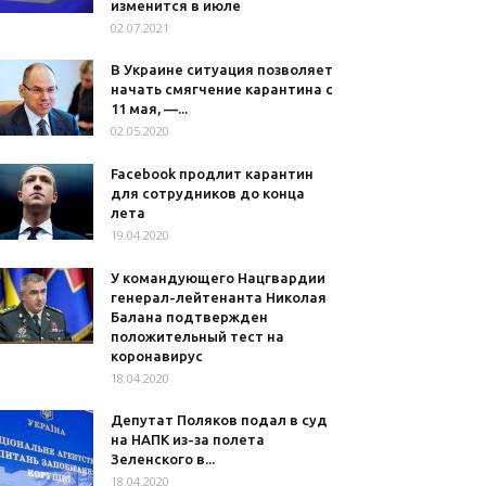
изменится в июле
02.07.2021
В Украине ситуация позволяет
начать смягчение карантина с
11 мая, —...
02.05.2020
Facebook продлит карантин
для сотрудников до конца
лета
19.04.2020
У командующего Нацгвардии
генерал-лейтенанта Николая
Балана подтвержден
положительный тест на
коронавирус
18.04.2020
Депутат Поляков подал в суд
на НАПК из-за полета
Зеленского в...
18.04.2020