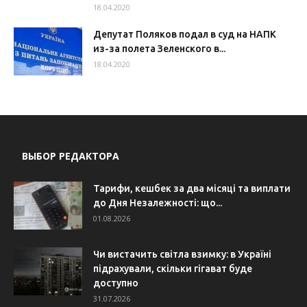
18.04.2020
Депутат Поляков подал в суд на НАПК
из-за полета Зеленского в...
18.04.2020
ВЫБОР РЕДАКТОРА
Тарифи, кешбек за два місяці та виплати
до Дня Незалежності: що...
01.08.2026
Чи вистачить світла взимку: в Україні
підрахували, скільки гігават буде
доступно
31.07.2026