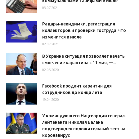
коммунальными тарифами в июле
03.07.2021
Радары-невидимки, регистрация
коллекторов и проверки Гоструда: что
изменится в июле
02.07.2021
В Украине ситуация позволяет начать
смягчение карантина с 11 мая, —...
02.05.2020
Facebook продлит карантин для
сотрудников до конца лета
19.04.2020
У командующего Нацгвардии генерал-
лейтенанта Николая Балана
подтвержден положительный тест на
коронавирус