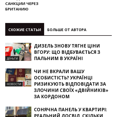
САНКЦИИ ЧЕРЕЗ
БРИТАНИЮ
СХОЖИЕ СТАТЬИ
БОЛЬШЕ ОТ АВТОРА
ДИЗЕЛЬ ЗНОВУ ТЯГНЕ ЦІНИ
ВГОРУ: ЩО ВІДБУВАЄТЬСЯ З
ПАЛЬНИМ В УКРАЇНІ
ДЕНЬГИ
ЧИ НЕ ВКРАЛИ ВАШУ
ОСОБИСТІСТЬ? УКРАЇНЦІ
РИЗИКУЮТЬ ВІДПОВІДАТИ ЗА
НОВОСТИ
ЗЛОЧИНИ СВОЇХ «ДВІЙНИКІВ»
ЗА КОРДОНОМ
СОНЯЧНА ПАНЕЛЬ У КВАРТИРІ:
РЕАЛЬНИЙ ДОСВІД, СКІЛЬКИ