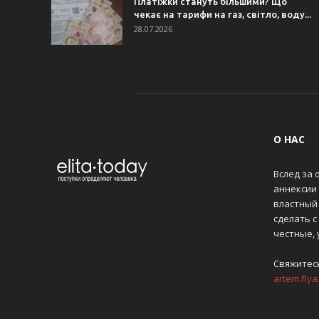
Платіжки стануть більшими? Що
чекає на тарифи на газ, світло, воду...
28.07.2026
О НАС
Вслед за 
аннексии
властный 
сделать с
честные,
Свяжитес
artem.fly