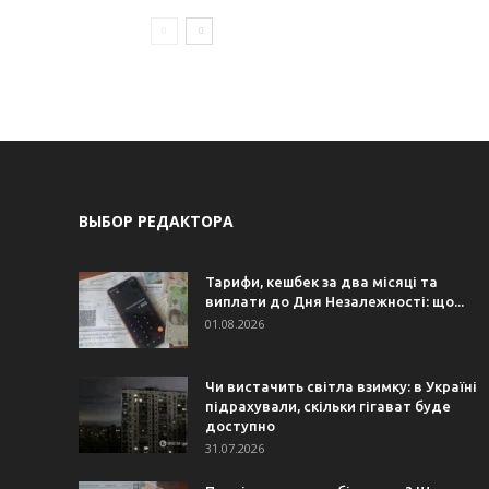
ВЫБОР РЕДАКТОРА
Тарифи, кешбек за два місяці та
виплати до Дня Незалежності: що...
01.08.2026
Чи вистачить світла взимку: в Україні
підрахували, скільки гігават буде
доступно
31.07.2026