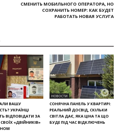
СМЕНИТЬ МОБИЛЬНОГО ОПЕРАТОРА, НО
СОХРАНИТЬ НОМЕР: КАК БУДЕТ
РАБОТАТЬ НОВАЯ УСЛУГА
А
НОВОСТИ
РАЛИ ВАШУ
СОНЯЧНА ПАНЕЛЬ У КВАРТИРІ:
СТЬ? УКРАЇНЦІ
РЕАЛЬНИЙ ДОСВІД, СКІЛЬКИ
Ь ВІДПОВІДАТИ ЗА
СВІТЛА ДАЄ, ЯКА ЦІНА ТА ЩО
СВОЇХ «ДВІЙНИКІВ»
БУДЕ ПІД ЧАС ВІДКЛЮЧЕНЬ
ОНОМ