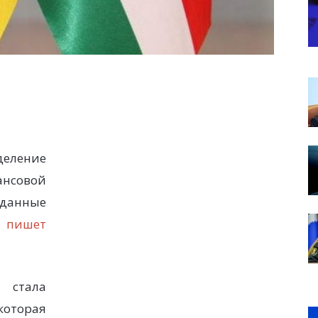
еление
ансовой
 данные
—
пишет
стала
оторая