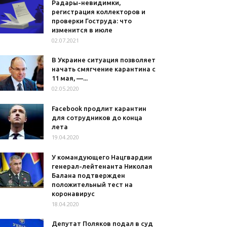
Радары-невидимки,
регистрация коллекторов и
проверки Гоструда: что
изменится в июле
02.07.2021
В Украине ситуация позволяет
начать смягчение карантина с
11 мая, —...
02.05.2020
Facebook продлит карантин
для сотрудников до конца
лета
19.04.2020
У командующего Нацгвардии
генерал-лейтенанта Николая
Балана подтвержден
положительный тест на
коронавирус
18.04.2020
Депутат Поляков подал в суд