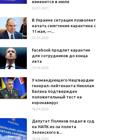
изменится в июле
02.07.2021
В Украине ситуация позволяет
начать смягчение карантина с
11 мая, —...
02.05.2020
Facebook продлит карантин
для сотрудников до конца
лета
19.04.2020
У командующего Нацгвардии
генерал-лейтенанта Николая
Балана подтвержден
положительный тест на
коронавирус
18.04.2020
Депутат Поляков подал в суд
на НАПК из-за полета
Зеленского в...
18.04.2020