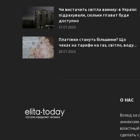
Чи вистачить світла взимку: в Україні
підрахували, скільки гігават буде
доступно
31.07.2026
Платіжки стануть більшими? Що
чекає на тарифи на газ, світло, воду...
28.07.2026
О НАС
Вслед за 
аннексии
властный 
сделать с