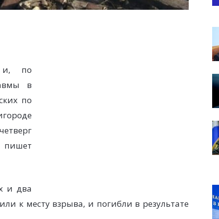
 и, по
авмы в
ских по
игороде
тверг
— пишет
х и два
ли к месту взрыва, и погибли в результате