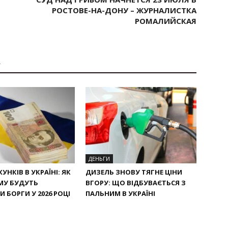
Й
РОСТОВЕ-НА-ДОНУ – ЖУРНАЛИСТКА
РОМАЛИЙСКАЯ
А
ДЕНЬГИ
УНКІВ В УКРАЇНІ: ЯК
ДИЗЕЛЬ ЗНОВУ ТЯГНЕ ЦІНИ
МУ БУДУТЬ
ВГОРУ: ЩО ВІДБУВАЄТЬСЯ З
 БОРГИ У 2026 РОЦІ
ПАЛЬНИМ В УКРАЇНІ