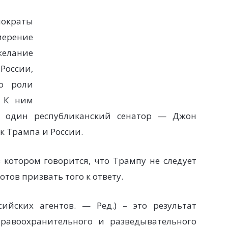
мократы
мерение
желание
оссии,
но роли
. К ним
е один республиканский сенатор — Джон
к Трампа и России.
 котором говорится, что Трампу не следует
отов призвать того к ответу.
ийских агентов. — Ред.) – это результат
равоохранительного и разведывательного