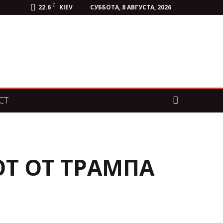
C
22.6
KIEV
СУББОТА, 8 АВГУСТА, 2026
СТ
Т ОТ ТРАМПА