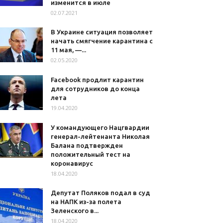
изменится в июле
02.07.2021
В Украине ситуация позволяет
начать смягчение карантина с
11 мая, —...
02.05.2020
Facebook продлит карантин
для сотрудников до конца
лета
19.04.2020
У командующего Нацгвардии
генерал-лейтенанта Николая
Балана подтвержден
положительный тест на
коронавирус
18.04.2020
Депутат Поляков подал в суд
на НАПК из-за полета
Зеленского в...
18.04.2020