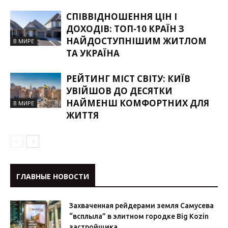
СПІВВІДНОШЕННЯ ЦІН І
ДОХОДІВ: ТОП-10 КРАЇН З
НАЙДОСТУПНІШИМ ЖИТЛОМ
В МИРЕ
ТА УКРАЇНА
РЕЙТИНГ МІСТ СВІТУ: КИЇВ
УВІЙШОВ ДО ДЕСЯТКИ
НАЙМЕНШ КОМФОРТНИХ ДЛЯ
В МИРЕ
ЖИТТЯ
ГЛАВНЫЕ НОВОСТИ
Захваченная рейдерами земля Самусева
“всплыла” в элитном городке Big Kozin
застройщика...