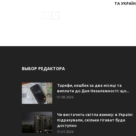
ТА УКРАЇ
ВЫБОР РЕДАКТОРА
Тарифи, кешбек за два місяці та
виплати до Дня Незалежності: що...
01.08.2026
Чи вистачить світла взимку: в Україні
підрахували, скільки гігават буде
доступно
31.07.2026