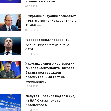
изменится в июле
02.07.2021
В Украине ситуация позволяет
начать смягчение карантина с
11 мая, —...
02.05.2020
Facebook продлит карантин
для сотрудников до конца
лета
19.04.2020
У командующего Нацгвардии
генерал-лейтенанта Николая
Балана подтвержден
положительный тест на
коронавирус
18.04.2020
Депутат Поляков подал в суд
на НАПК из-за полета
Зеленского в...
18.04.2020