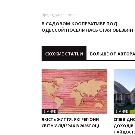
Предыдущая статья
В САДОВОМ КООПЕРАТИВЕ ПОД
ОДЕССОЙ ПОСЕЛИЛАСЬ СТАЯ ОБЕЗЬЯН
СХОЖИЕ СТАТЬИ
БОЛЬШЕ ОТ АВТОР
В МИРЕ
В МИРЕ
ЯКІСТЬ ЖИТТЯ: ЯКІ РЕГІОНИ
СПІВВІДН
СВІТУ У ЛІДЕРАХ В 2026 РОЦІ
ДОХОДІВ: 
НАЙДОСТ