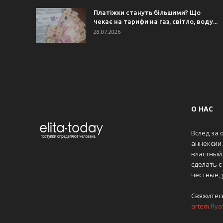
Платіжки стануть більшими? Що
чекає на тарифи на газ, світло, воду...
28.07.2026
О НАС
Вслед за 
аннексии
властный 
сделать с
честные,
Свяжитес
artem.fly