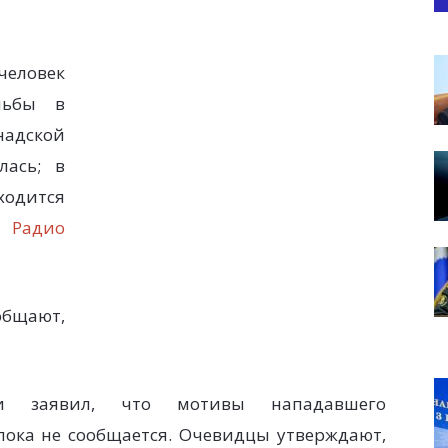
еловек
льбы в
адской
лась; в
одится
т
Радио
общают,
ии заявил, что мотивы нападавшего
пока не сообщается. Очевидцы утверждают,