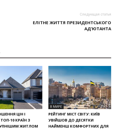
Следующая статья
ЕЛІТНЕ ЖИТТЯ ПРЕЗИДЕНТСЬКОГО
АД’ЮТАНТА
А
В МИРЕ
ОШЕННЯ ЦІН І
РЕЙТИНГ МІСТ СВІТУ: КИЇВ
ТОП-10 КРАЇН З
УВІЙШОВ ДО ДЕСЯТКИ
УПНІШИМ ЖИТЛОМ
НАЙМЕНШ КОМФОРТНИХ ДЛЯ