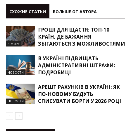
СХОЖИЕ СТАТЬИ
БОЛЬШЕ ОТ АВТОРА
ГРОШІ ДЛЯ ЩАСТЯ: ТОП-10
КРАЇН, ДЕ БАЖАННЯ
ЗБІГАЮТЬСЯ З МОЖЛИВОСТЯМИ
В МИРЕ
В УКРАЇНІ ПІДВИЩАТЬ
АДМІНІСТРАТИВНІ ШТРАФИ:
ПОДРОБИЦІ
НОВОСТИ
АРЕШТ РАХУНКІВ В УКРАЇНІ: ЯК
ПО-НОВОМУ БУДУТЬ
СПИСУВАТИ БОРГИ У 2026 РОЦІ
НОВОСТИ