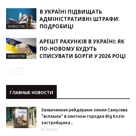
В УКРАЇНІ ПІДВИЩАТЬ
АДМІНІСТРАТИВНІ ШТРАФИ:
ПОДРОБИЦІ
НОВОСТИ
АРЕШТ РАХУНКІВ В УКРАЇНІ: ЯК
ПО-НОВОМУ БУДУТЬ
СПИСУВАТИ БОРГИ У 2026 РОЦІ
НОВОСТИ
ГЛАВНЫЕ НОВОСТИ
Захваченная рейдерами земля Самусева
“всплыла” в элитном городке Big Kozin
застройщика...
07.10.2021