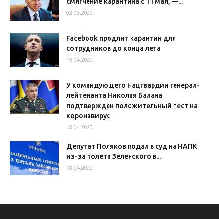
смягчение карантина с 11 мая, —...
02.05.2020
Facebook продлит карантин для
сотрудников до конца лета
19.04.2020
У командующего Нацгвардии генерал-
лейтенанта Николая Балана
подтвержден положительный тест на
коронавирус
18.04.2020
Депутат Поляков подал в суд на НАПК
из-за полета Зеленского в...
18.04.2020