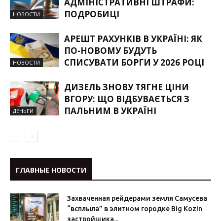
АДМІНІСТРАТИВНІ ШТРАФИ:
ПОДРОБИЦІ
НОВОСТИ
АРЕШТ РАХУНКІВ В УКРАЇНІ: ЯК
ПО-НОВОМУ БУДУТЬ
СПИСУВАТИ БОРГИ У 2026 РОЦІ
НОВОСТИ
ДИЗЕЛЬ ЗНОВУ ТЯГНЕ ЦІНИ
ВГОРУ: ЩО ВІДБУВАЄТЬСЯ З
ПАЛЬНИМ В УКРАЇНІ
ДЕНЬГИ
ГЛАВНЫЕ НОВОСТИ
Захваченная рейдерами земля Самусева
“всплыла” в элитном городке Big Kozin
застройщика...