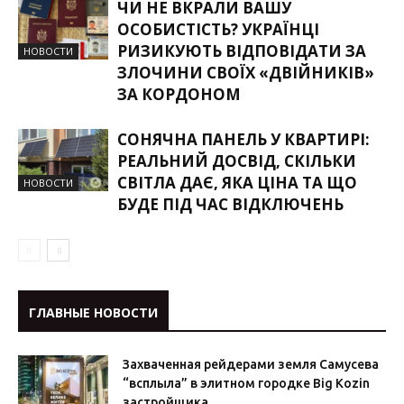
ЧИ НЕ ВКРАЛИ ВАШУ
ОСОБИСТІСТЬ? УКРАЇНЦІ
РИЗИКУЮТЬ ВІДПОВІДАТИ ЗА
НОВОСТИ
ЗЛОЧИНИ СВОЇХ «ДВІЙНИКІВ»
ЗА КОРДОНОМ
СОНЯЧНА ПАНЕЛЬ У КВАРТИРІ:
РЕАЛЬНИЙ ДОСВІД, СКІЛЬКИ
СВІТЛА ДАЄ, ЯКА ЦІНА ТА ЩО
НОВОСТИ
БУДЕ ПІД ЧАС ВІДКЛЮЧЕНЬ
ГЛАВНЫЕ НОВОСТИ
Захваченная рейдерами земля Самусева
“всплыла” в элитном городке Big Kozin
застройщика...