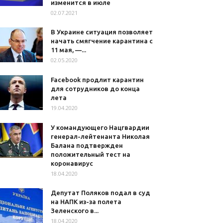
изменится в июле
02.07.2021
В Украине ситуация позволяет
начать смягчение карантина с
11 мая, —...
02.05.2020
Facebook продлит карантин
для сотрудников до конца
лета
19.04.2020
У командующего Нацгвардии
генерал-лейтенанта Николая
Балана подтвержден
положительный тест на
коронавирус
18.04.2020
Депутат Поляков подал в суд
на НАПК из-за полета
Зеленского в...
18.04.2020