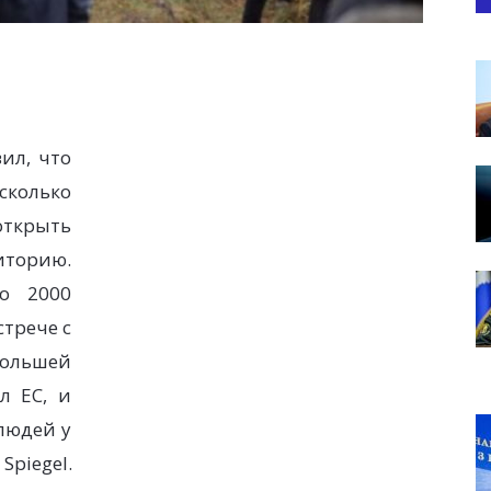
ил, что
колько
ткрыть
иторию.
о 2000
стрече с
Польшей
л ЕС, и
людей у
Spiegel.