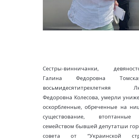
Сестры-винничанки, девяносто
Галина Федоровна Томс
восьмидесятитрехлетняя Л
Федоровна Колесова, умерли униж
оскорбленные, обреченные на ни
существование, втоптанные
семейством бывшей депутатши гор
совета от “Украинской стр