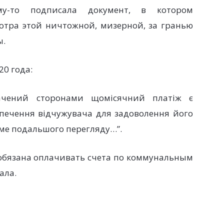
му-то подписала документ, в котором
отра этой ничтожной, мизерной, за гранью
ы.
20 года:
начений сторонами щомісячний платіж є
зпечення відчужувача для задоволення його
ме подальшого перегляду…”.
обязана оплачивать счета по коммунальным
елала.