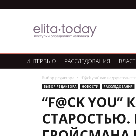
Элита
Сегодня
ИНТЕРВЬЮ
РАССЛЕДОВАНИЯ
ВЛАСТ
Выбор редактора
“F@ck you” как надругательств
ВЫБОР РЕДАКТОРА
НОВОСТИ
РАССЛЕДОВАНИЯ
“F@CK YOU” 
СТАРОСТЬЮ.
ГРОЙСМАНА 