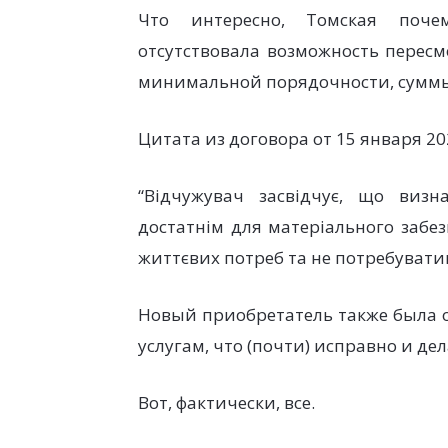
Что интересно, Томская поче
отсутствовала возможность пересм
минимальной порядочности, сумм
Цитата из договора от 15 января 20
“Відчужувач засвідчує, що виз
достатнім для матеріального забе
життєвих потреб та не потребувати
Новый приобретатель также была 
услугам, что (почти) исправно и д
Вот, фактически, все.