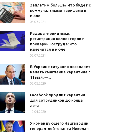
Заплатим больше? Что будет с
коммунальными тарифами в
июле
03.07.2021
Радары-невидимки,
регистрация коллекторов и
проверки Гоструда: что
изменится в июле
02.07.2021
В Украине ситуация позволяет
начать смягчение карантина с
11 мая, —...
02.05.2020
Facebook продлит карантин
для сотрудников до конца
лета
19.04.2020
У командующего Нацгвардии
генерал-лейтенанта Николая