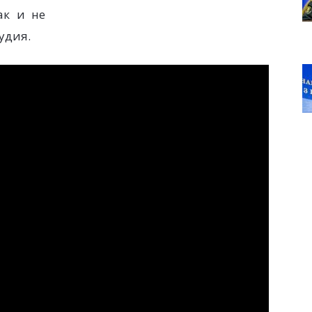
ак и не
удия.