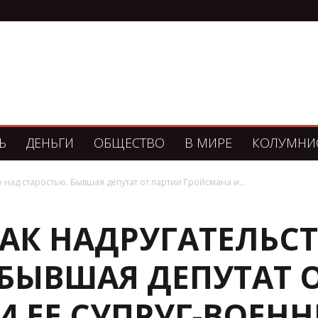
Ь
ДЕНЬГИ
ОБЩЕСТВО
В МИРЕ
КОЛУМНИ
о над старостью. Бывшая депутат от партии Гройсмана и...
КАК НАДРУГАТЕЛЬС
 БЫВШАЯ ДЕПУТАТ 
И ЕЕ СУПРУГ-ВОЕН