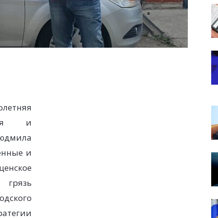
летняя
кая и
юдмила
енные и
щенское
 грязь
одского
атегии