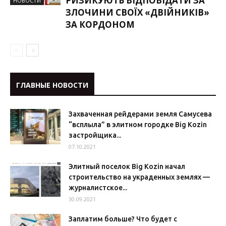
РИЗИКУЮТЬ ВІДПОВІДАТИ ЗА
НОВОСТИ
ЗЛОЧИНИ СВОЇХ «ДВІЙНИКІВ»
ЗА КОРДОНОМ
ГЛАВНЫЕ НОВОСТИ
Захваченная рейдерами земля Самусева
“всплыла” в элитном городке Big Kozin
застройщика...
07.10.2021
Элитный поселок Big Kozin начал
строительство на украденных землях —
журналистское...
30.09.2021
Заплатим больше? Что будет с