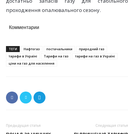
достатньо запасів газу для стабільного
проходження опалювального сезону.
Комментарии
ТЕГИ
Нафтогаз
постачальники
природний газ
тарифи в Україні
Тарифи на газ
тарифи на газ в Україні
ціни на газ для населення
Предыдущая статья
Следующая статья