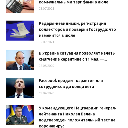
коммунальными тарифами в июле
03.07.2021
Радары-невидимки, регистрация
коллекторов и проверки Гоструда: что
изменится в июле
02.07.2021
В Украине ситуация позволяет начать
смягчение карантина с 11 мая, —...
02.05.2020
Facebook продлит карантин для
сотрудников до конца лета
19.04.2020
У командующего Нацгвардии генерал-
лейтенанта Николая Балана
подтвержден положительный тест на
коронавирус