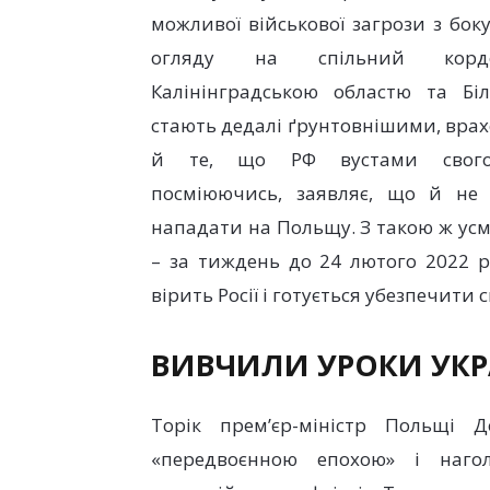
можливої ​​військової загрози з боку 
огляду на спільний кор
Калінінградською областю та Біл
стають дедалі ґрунтовнішими, вра
й те, що РФ вустами свог
посміюючись, заявляє, що й не
нападати на Польщу. З такою ж усм
– за тиждень до 24 лютого 2022 
вірить Росії і готується убезпечити 
ВИВЧИЛИ УРОКИ УКР
Торік прем’єр-міністр Польщі 
«передвоєнною епохою» і нагол