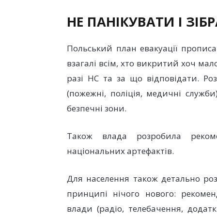
НЕ ПАНІКУВАТИ І ЗІ
Польський план евакуації пропис
взагалі всім, хто викритий хоч ма
разі НС та за що відповідати. Роз
(пожежні, поліція, медичні служб
безпечні зони.
Також влада розробила реком
національних артефактів.
Для населення також детально роз
принципі нічого нового: рекоме
влади (радіо, телебачення, додат