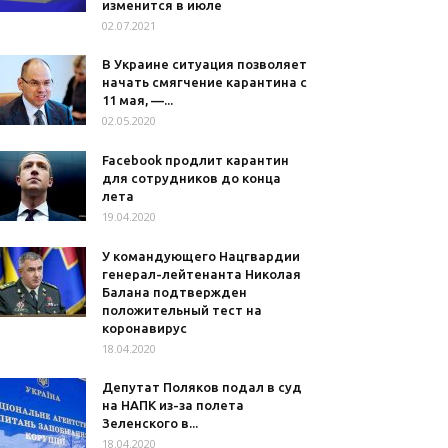
изменится в июле
02.07.2021
В Украине ситуация позволяет
начать смягчение карантина с
11 мая, —...
02.05.2020
Facebook продлит карантин
для сотрудников до конца
лета
19.04.2020
У командующего Нацгвардии
генерал-лейтенанта Николая
Балана подтвержден
положительный тест на
коронавирус
18.04.2020
Депутат Поляков подал в суд
на НАПК из-за полета
Зеленского в...
18.04.2020