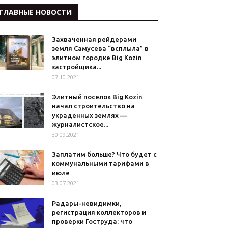
ГЛАВНЫЕ НОВОСТИ
Захваченная рейдерами
земля Самусева “всплыла” в
элитном городке Big Kozin
застройщика...
07.10.2021
Элитный поселок Big Kozin
начал строительство на
украденных землях —
журналистское...
30.09.2021
Заплатим больше? Что будет с
коммунальными тарифами в
июле
03.07.2021
Радары-невидимки,
регистрация коллекторов и
проверки Гоструда: что