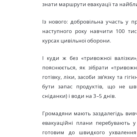
знати маршрути евакуації та найбли
Із нового: добровільна участь у 
наступного року навчити 100 ти
курсах цивільної оборони.
І куди ж без «тривожної валізки»
пояснюється, як зібрати «тривожн
готівку, ліки, засоби зв’язку та гіг
бути запас продуктів, що не шви
сніданки) і води на 3–5 днів.
Громадяни мають заздалегідь вивчи
евакуаційні плани перебувають у 
готовим до швидкого ухвалення