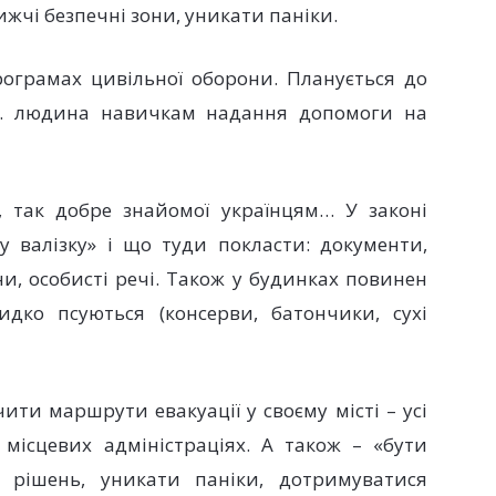
жчі безпечні зони, уникати паніки.
програмах цивільної оборони. Планується до
с. людина навичкам надання допомоги на
, так добре знайомої українцям… У законі
у валізку» і що туди покласти: документи,
ієни, особисті речі. Також у будинках повинен
дко псуються (консерви, батончики, сухі
ти маршрути евакуації у своєму місті – усі
місцевих адміністраціях. А також – «бути
 рішень, уникати паніки, дотримуватися