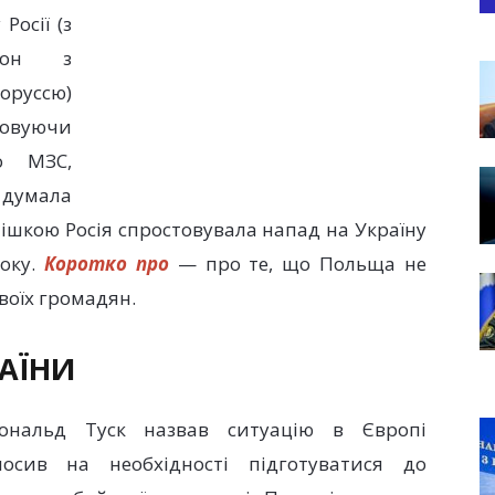
Росії (з
дон з
оруссю)
ховуючи
о МЗС,
 думала
ішкою Росія спростовувала напад на Україну
року.
Коротко про
— про те, що Польща не
своїх громадян.
АЇНИ
Дональд Туск назвав ситуацію в Європі
осив на необхідності підготуватися до