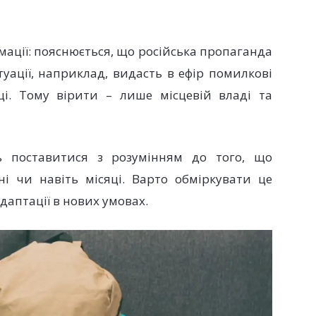
мації: пояснюється, що російська пропаганда
туації, наприклад, видасть в ефір помилкові
щі. Тому вірити – лише місцевій владі та
ь поставитися з розумінням до того, що
і чи навіть місяці. Варто обміркувати це
адаптації в нових умовах.