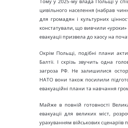
Тому у 2025-му влада Польщі у сп
цивільного населення (набрав чинно
для громадян і культурних ціннос
констатували, що вивчили «уроки» У
евакуації призвела до хаосу на поча
Окрім Польщі, подібні плани акти
Балтії. І скрізь звучить одна го
загроза РФ. Не залишилися остор
НАТО вони також посилили підгот
евакуаційні плани та навчання гр
Майже в повній готовності Велик
евакуації для великих міст, розр
урахуванням військових сценаріїв пі