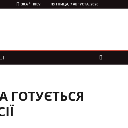
C
30.6
KIEV
ПЯТНИЦА, 7 АВГУСТА, 2026
СТ
А ГОТУЄТЬСЯ
ІЇ