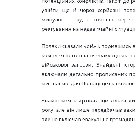
потенційних конфліктів. Також до 
увійти ще й через серйозні пове
минулого року, а точніше через
реагування на надзвичайні ситуації
Поляки сказали «ой» і, порившись в 
комплексного плану евакуації як н
військової загрози. Знайдені іст
включали детально прописаних про
ми знаємо, для Польщі це скінчилос
Знайшлися в архівах ще кілька ли
року, але він лише передбачав захист
але не включав евакуацію громадян