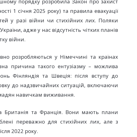
ішному порядку розробила Закон про захист
сті 1 січня 2025 року) та правила евакуації
тей у разі війни чи стихійних лих. Поляки
країни, адже у нас відсутність чітких планів
тку війни.
вно розробляються у Німеччині та країнах
ловна причина такого ентузіазму – можлива
онь Фінляндія та Швеція: після вступу до
овку до надзвичайних ситуацій, включаючи
омадян навичкам виживання.
а Британія та Франція. Вони мають плани
облені переважно для стихійних лих, але з
сля 2022 року.