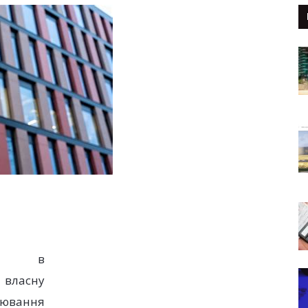
сії в
 власну
ювання