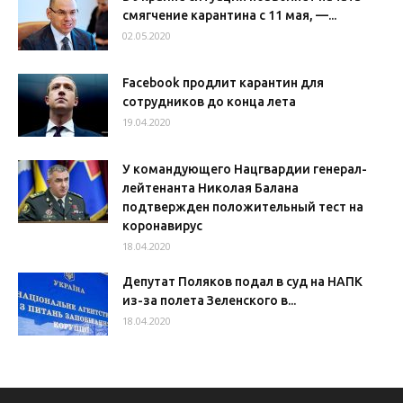
смягчение карантина с 11 мая, —...
02.05.2020
Facebook продлит карантин для
сотрудников до конца лета
19.04.2020
У командующего Нацгвардии генерал-
лейтенанта Николая Балана
подтвержден положительный тест на
коронавирус
18.04.2020
Депутат Поляков подал в суд на НАПК
из-за полета Зеленского в...
18.04.2020