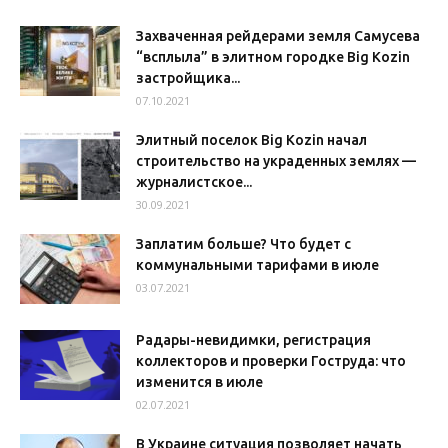
Захваченная рейдерами земля Самусева
“всплыла” в элитном городке Big Kozin
застройщика...
07.10.2021
Элитный поселок Big Kozin начал
строительство на украденных землях —
журналистское...
30.09.2021
Заплатим больше? Что будет с
коммунальными тарифами в июле
03.07.2021
Радары-невидимки, регистрация
коллекторов и проверки Гоструда: что
изменится в июле
02.07.2021
В Украине ситуация позволяет начать