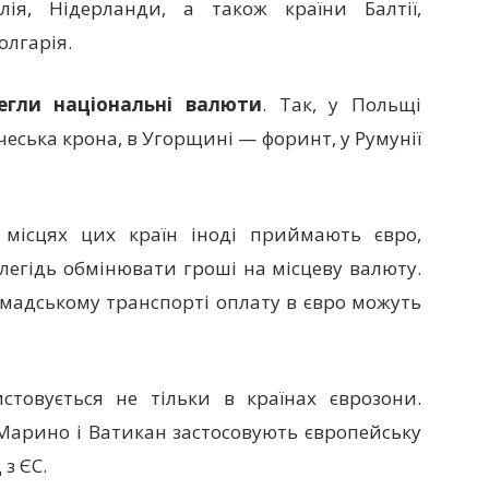
алія, Нідерланди, а також країни Балтії,
олгарія.
егли національні валюти
. Так, у Польщі
чеська крона, в Угорщині — форинт, у Румунії
місцях цих країн іноді приймають євро,
егідь обмінювати гроші на місцеву валюту.
ромадському транспорті оплату в євро можуть
товується не тільки в країнах єврозони.
Марино і Ватикан застосовують європейську
з ЄС.