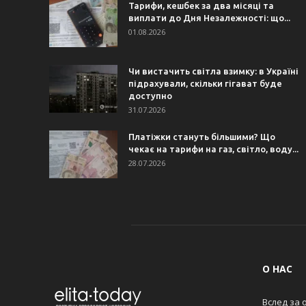
Тарифи, кешбек за два місяці та
виплати до Дня Незалежності: що...
01.08.2026
Чи вистачить світла взимку: в Україні
підрахували, скільки гігават буде
доступно
31.07.2026
Платіжки стануть більшими? Що
чекає на тарифи на газ, світло, воду...
28.07.2026
О НАС
Вслед за 