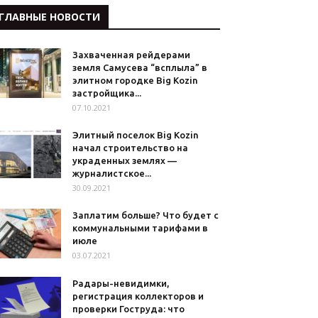
ГЛАВНЫЕ НОВОСТИ
Захваченная рейдерами
земля Самусева “всплыла” в
элитном городке Big Kozin
застройщика...
07.10.2021
Элитный поселок Big Kozin
начал строительство на
украденных землях —
журналистское...
30.09.2021
Заплатим больше? Что будет с
коммунальными тарифами в
июле
03.07.2021
Радары-невидимки,
регистрация коллекторов и
проверки Гоструда: что