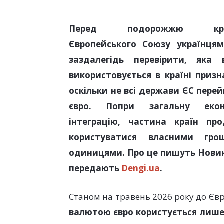
Перед подорожжю кра
Європейського Союзу українця
заздалегідь перевірити, яка 
використовується в країні призн
оскільки не всі держави ЄС пере
євро. Попри загальну екон
інтеграцію, частина країн пр
користуватися власними гро
одиницями. Про це пишуть Новин
передають
Dengi.ua
.
Станом на травень 2026 року до Єв
валютою євро користується лише 