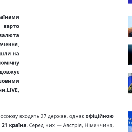
їнами
м варто
валюта
ачення,
йшли на
омічну
одовжує
шовими
и.LIVE,
росоюзу входять 27 держав, однак
офіційною
21 країна
. Серед них — Австрія, Німеччина,