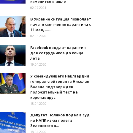
изменится в июле
02.07.2021
В Украине ситуация позволяет
начать смягчение карантина с
11 мая, —...
02.05.2020
Facebook продлит карантин
для сотрудников до конца
лета
19.04.2020
У командующего Нацгвардии
генерал-лейтенанта Николая
Балана подтвержден
положительный тест на
коронавирус
18.04.2020
Депутат Поляков подал в суд
на НАПК из-за полета
Зеленского в...
18.04.2020