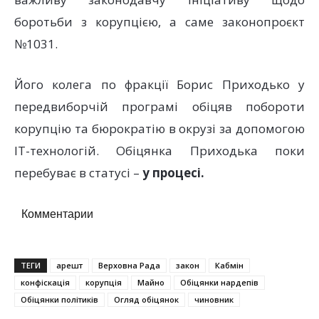
боротьби з корупцією, а саме законопроєкт
№1031.
Його колега по фракції Борис Приходько у
передвиборчій програмі обіцяв побороти
корупцію та бюрократію в окрузі за допомогою
IT-технологій. Обіцянка Приходька поки
перебуває в статусі –
у процесі.
Комментарии
ТЕГИ
арешт
Верховна Рада
закон
Кабмін
конфіскація
корупція
Майно
Обіцянки нардепів
Обіцянки політиків
Огляд обіцянок
чиновник