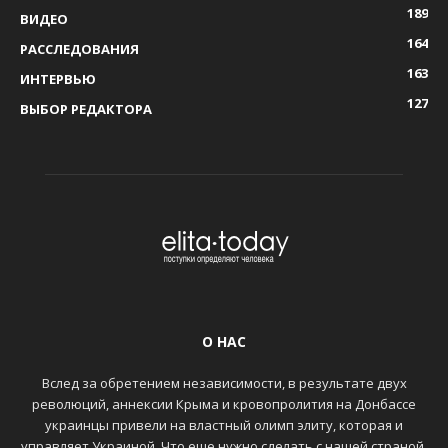
189
ВИДЕО
164
РАССЛЕДОВАНИЯ
163
ИНТЕРВЬЮ
127
ВЫБОР РЕДАКТОРА
О НАС
Вслед за обретением независимости, в результате двух
революций, аннексии Крыма и кровопролития на Донбассе
украинцы привели на властный олимп элиту, которая и
управляет Украиной. Что еще нужно сделать с нашей страной,