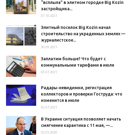
“всплыла” в элитном городке Big Kozin
застройщика...
07.10.2021
Элитный поселок Big Kozin начал
строительство на украденных землях —
журналистское...
30.09.2021
Заплатим больше? Что будет с
коммунальными тарифами в июле
03.07.2021
Радары-невидимки, регистрация
коллекторов и проверки Гоструда: что
изменится в июле
02.07.2021
В Украине ситуация позволяет начать
смягчение карантина с 11 мая, —...
02.05.2020