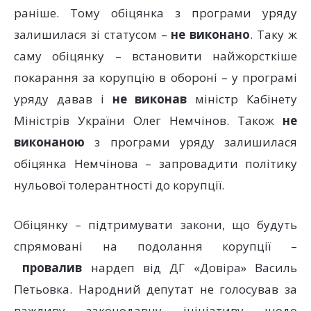
раніше. Тому обіцянка з програми уряду
залишилася зі статусом –
не виконано
. Таку ж
саму обіцянку – встановити найжорсткіше
покарання за корупцію в обороні – у програмі
уряду давав і
не виконав
міністр Кабінету
Міністрів України Олег Немчінов. Також
не
виконаною
з програми уряду залишилася
обіцянка Немчінова – запровадити політику
нульової толерантності до корупції.
Обіцянку – підтримувати закони, що будуть
спрямовані на подолання корупції –
провалив
нардеп від ДГ «Довіра» Василь
Петьовка. Народний депутат не голосував за
важливу законодавчу ініціативу щодо