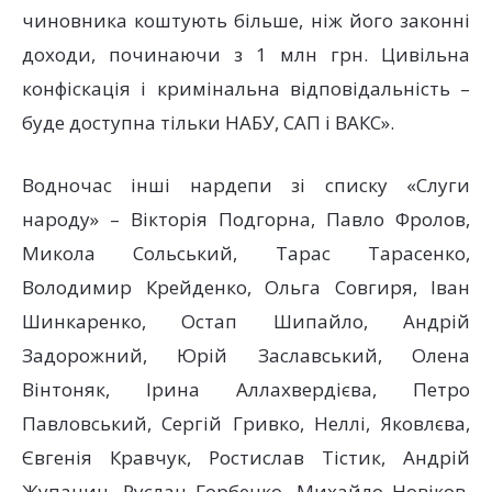
чиновника коштують більше, ніж його законні
доходи, починаючи з 1 млн грн. Цивільна
конфіскація і кримінальна відповідальність –
буде доступна тільки НАБУ, САП і ВАКС».
Водночас інші нардепи зі списку «Слуги
народу» – Вікторія Подгорна, Павло Фролов,
Микола Сольський, Тарас Тарасенко,
Володимир Крейденко, Ольга Совгиря, Іван
Шинкаренко, Остап Шипайло, Андрій
Задорожний, Юрій Заславський, Олена
Вінтоняк, Ірина Аллахвердієва, Петро
Павловський, Сергій Гривко, Неллі, Яковлєва,
Євгенія Кравчук, Ростислав Тістик, Андрій
Жупанин, Руслан Горбенко, Михайло Новіков,