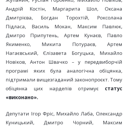
Андрій Костін, Маргарита Шол, Оксана
Дмитрієва, Богдан Торохтій, Роксолана
Підласа, Василь Мокан, Максим Павлюк,
Дмитро Припутень, Артем Кунаєв, Павло
Якименко, Микита Потураєв, Артем
Нагаєвський, Єлізавета Богуцька, Михайло
Новіков, Антон Швачко – у передвиборчій
програмі яких була аналогічна обіцянка,
підтримали вищезгаданий законопроєкт. Тому
обіцянка цих нардепів отримує
статус
«виконано».
Депутати Ігор Фріс, Михайло Лаба, Олександр
Куницький, Дмитро Чорний, Максим