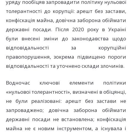
уряду пообіцяв запровадити політику нульової
толерантності до корупції: арешт без застави,
конфіскація майна, довічна заборона обіймати
державні посади. Після 2020 року в Україні
були внесені зміни до законодавства щодо
відповідальності за корупційні
правопорушення, зокрема підвищено пороги
відповідальності та уточнено склади злочинів.
Водночас ключові елементи політики
«нульової толерантності», визначені в обіцянці,
не були реалізовані: арешт без застави не
запроваджено; довічна заборона обіймати
державні посади не встановлена; конфіскація
майна не є новим інструментом, а існувала і