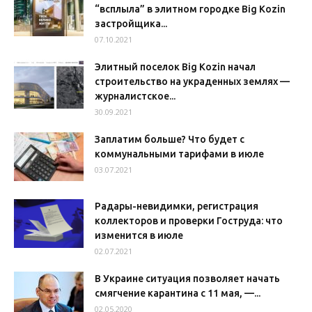
“всплыла” в элитном городке Big Kozin
застройщика...
07.10.2021
Элитный поселок Big Kozin начал
строительство на украденных землях —
журналистское...
30.09.2021
Заплатим больше? Что будет с
коммунальными тарифами в июле
03.07.2021
Радары-невидимки, регистрация
коллекторов и проверки Гоструда: что
изменится в июле
02.07.2021
В Украине ситуация позволяет начать
смягчение карантина с 11 мая, —...
02.05.2020