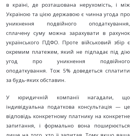
в країні, де розташована нерухомість, і між
Україною та цією державою є чинна угода про
уникнення подвійного оподаткування,
сплачену суму можна зарахувати в рахунок
українського ПДФО. Проте військовий збір є
окремим платежем, який не підпадає під дію
угод про уникнення подвійного
оподаткування. Тож 5% доведеться сплатити
за будь-яких обставин.
У юридичній компанії нагадали, що
індивідуальна податкова консультація — це
відповідь конкретному платнику на конкретне
запитання, і формально вона поширюється
лише на того, хто її запитав. Тому якщо ваша