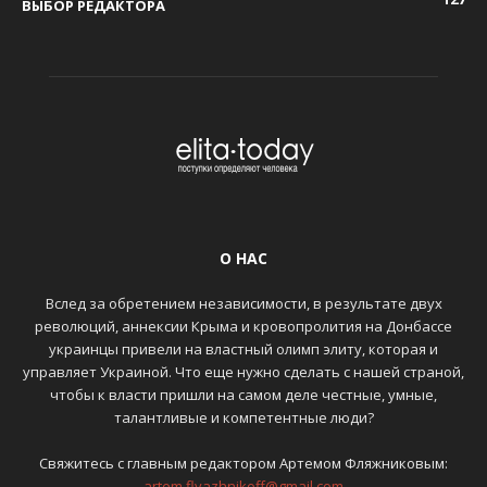
ВЫБОР РЕДАКТОРА
О НАС
Вслед за обретением независимости, в результате двух
революций, аннексии Крыма и кровопролития на Донбассе
украинцы привели на властный олимп элиту, которая и
управляет Украиной. Что еще нужно сделать с нашей страной,
чтобы к власти пришли на самом деле честные, умные,
талантливые и компетентные люди?
Свяжитесь с главным редактором Артемом Фляжниковым:
artem.flyazhnikoff@gmail.com