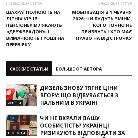
Предыдущая статья
Следующая статья
ШАХРАЇ ПОЛЮЮТЬ НА
МОБІЛІЗАЦІЯ З 1 ЧЕРВНЯ
ЛІТНІХ VIP-ІВ:
2026: ЧИ БУДУТЬ ЗМІНИ,
ПЕНСІОНЕРІВ ЛЯКАЮТЬ
КОГО ТОЧНО НЕ
«ДЕРЖЗРАДОЮ» І
ПРИЗВУТЬ І ХТО МАЄ
ВИМАНЮЮТЬ ГРОШІ НА
ПРАВО НА ВІДСТРОЧКУ
ПЕРЕВІРКУ
СХОЖИЕ СТАТЬИ
БОЛЬШЕ ОТ АВТОРА
ДИЗЕЛЬ ЗНОВУ ТЯГНЕ ЦІНИ
ВГОРУ: ЩО ВІДБУВАЄТЬСЯ З
ПАЛЬНИМ В УКРАЇНІ
ДЕНЬГИ
ЧИ НЕ ВКРАЛИ ВАШУ
ОСОБИСТІСТЬ? УКРАЇНЦІ
РИЗИКУЮТЬ ВІДПОВІДАТИ ЗА
НОВОСТИ