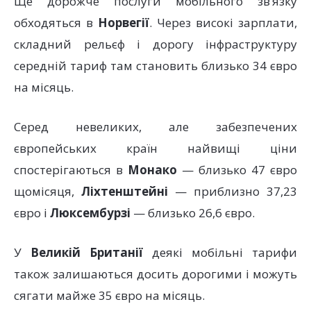
Ще дорожче послуги мобільного зв’язку
обходяться в
Норвегії
. Через високі зарплати,
складний рельєф і дорогу інфраструктуру
середній тариф там становить близько 34 євро
на місяць.
Серед невеликих, але забезпечених
європейських країн найвищі ціни
спостерігаються в
Монако
— близько 47 євро
щомісяця,
Ліхтенштейні
— приблизно 37,23
євро і
Люксембурзі
— близько 26,6 євро.
У
Великій Британії
деякі мобільні тарифи
також залишаються досить дорогими і можуть
сягати майже 35 євро на місяць.