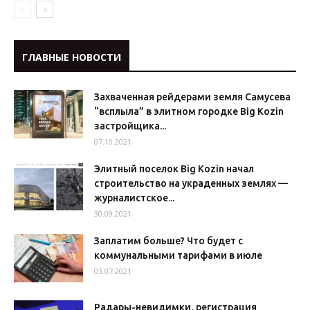
ГЛАВНЫЕ НОВОСТИ
Захваченная рейдерами земля Самусева
“всплыла” в элитном городке Big Kozin
застройщика...
07.10.2021
Элитный поселок Big Kozin начал
строительство на украденных землях —
журналистское...
30.09.2021
Заплатим больше? Что будет с
коммунальными тарифами в июле
03.07.2021
Радары-невидимки, регистрация