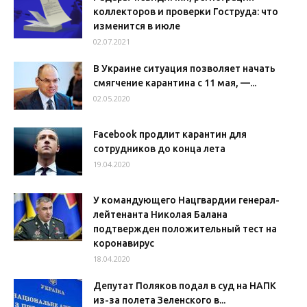
коллекторов и проверки Гоструда: что
изменится в июле
02.07.2021
В Украине ситуация позволяет начать
смягчение карантина с 11 мая, —...
02.05.2020
Facebook продлит карантин для
сотрудников до конца лета
19.04.2020
У командующего Нацгвардии генерал-
лейтенанта Николая Балана
подтвержден положительный тест на
коронавирус
18.04.2020
Депутат Поляков подал в суд на НАПК
из-за полета Зеленского в...