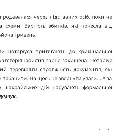
епродавалася через підставних осіб, поки не
а схеми. Вартість збитків, які понесла від
ьйона гривень.
ли нотаріуса притягають до кримінальної
 категорія юристів гарно захищена. Нотаріус
ний перевіряти справжність документів, які
 побачити. На щось не звернути уваги… А за
то шахрайських дій набувають формальної
аумчук
.