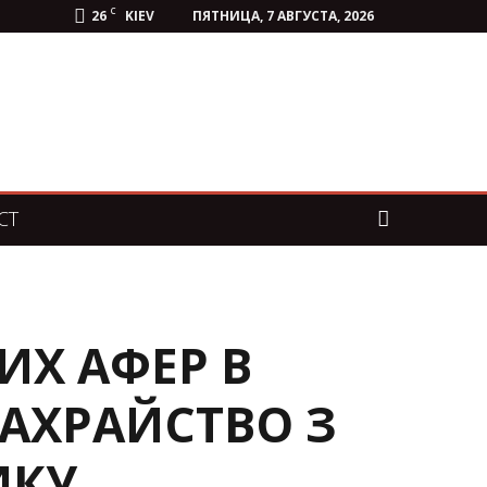
C
26
KIEV
ПЯТНИЦА, 7 АВГУСТА, 2026
СТ
Х АФЕР В
ШАХРАЙСТВО З
ИКУ