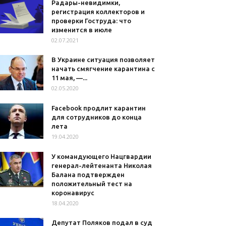
Радары-невидимки,
регистрация коллекторов и
проверки Гоструда: что
изменится в июле
02.07.2021
В Украине ситуация позволяет
начать смягчение карантина с
11 мая, —...
02.05.2020
Facebook продлит карантин
для сотрудников до конца
лета
19.04.2020
У командующего Нацгвардии
генерал-лейтенанта Николая
Балана подтвержден
положительный тест на
коронавирус
18.04.2020
Депутат Поляков подал в суд