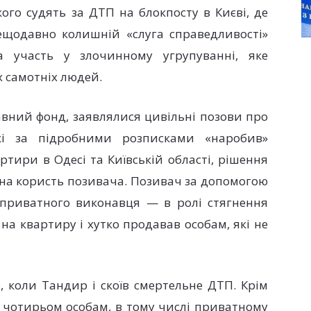
ого судять за ДТП на блокпосту в Києві, де
ещодавно колишній «слуга справедливості»
 участь у злочинному угрупуванні, яке
 самотніх людей.
авний фонд, заявлялися цивільні позови про
які за підробними розписками «наробив»
тири в Одесі та Київській області, рішення
 на користь позивача. Позивач за допомогою
приватного виконавця — в ролі стягнення
на квартиру і хутко продавав особам, які не
о, коли Тандир і скоїв смертельне ДТП. Крім
е чотирьом особам, в тому числі приватному