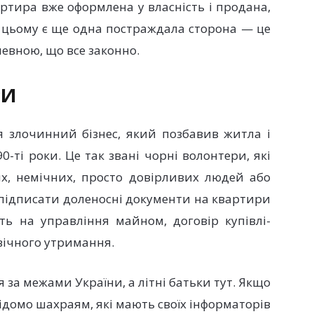
артира вже оформлена у власність і продана,
 цьому є ще одна постраждала сторона — це
евною, що все законно.
РИ
я злочинний бізнес, який позбавив житла і
0-ті роки. Це так звані чорні волонтери, які
их, немічних, просто довірливих людей або
 підписати доленосні документи на квартири
ть на управління майном, договір купівлі-
вічного утримання.
 за межами України, а літні батьки тут. Якщо
відомо шахраям, які мають своїх інформаторів