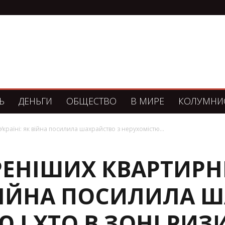
Ь
ДЕНЬГИ
ОБЩЕСТВО
В МИРЕ
КОЛУМНИ
раїні: як війна посилила шахрайство з нерухомістю...
ЕНІШИХ КВАРТИРНИ
 ВІЙНА ПОСИЛИЛА 
 І ХТО В ЗОНІ РИЗ