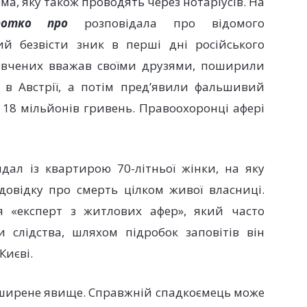
а, яку також проводять через нотаріусів. На
ротко про
розповідала про відомого
й безвісти зник в перші дні російського
й вчених вважав своїми друзями, поширили
 в Австрії, а потім пред’явили фальшивий
у 18 мільйонів гривень. Правоохоронці афері
ндал із квартирою 70-літньої жінки, на яку
 довідку про смерть цілком живої власниці.
я «експерт з житлових афер», який часто
 слідства, шляхом підробок заповітів він
Києві.
поширене явище. Справжній спадкоємець може