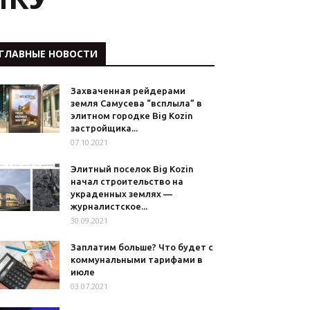
ГЛАВНЫЕ НОВОСТИ
Захваченная рейдерами
земля Самусева “всплыла” в
элитном городке Big Kozin
застройщика...
07.10.2021
Элитный поселок Big Kozin
начал строительство на
украденных землях —
журналистское...
30.09.2021
Заплатим больше? Что будет с
коммунальными тарифами в
июле
03.07.2021