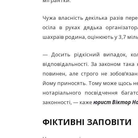
мігрантки.
Чужа власність декілька разів пер
осіла в руках дядька організатор
шахраїв родина, оцінюють у 3,7 міл
— Досить рідкісний випадок, ко
відповідальності. За законом така
повинен, але строго не зобов’яза
йому приносять. Тому може щось не
нотаріального посвідчення бага
законності, — каже
юрист Віктор Н
ФІКТИВНІ ЗАПОВІТИ