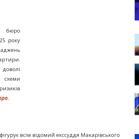
бюро
025 року
ваджень
ртири.
 доволі
схеми
ризиків
про
.
, фігурує всім відомий екссуддя Макарівського