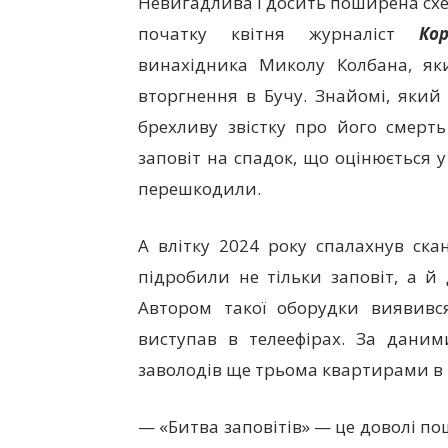
Невигадлива і досить поширена схем
початку квітня журналіст
Ко
винахідника Миколу Колбана, яки
вторгнення в Бучу. Знайомі, яки
брехливу звістку про його смерть
заповіт на спадок, що оцінюється 
перешкодили.
А влітку 2024 року спалахнув ска
підробили не тільки заповіт, а й
Автором такої оборудки виявивс
виступав в телеефірах. За даними
заволодів ще трьома квартирами в 
— «Битва заповітів» — це доволі 