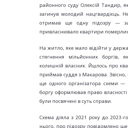
районного суду Олексій Тандир, як
загинув молодий нацгвардієць. Н
отримав ще одну підозру — за
привласнювало квартири померлих
На житло, яке мало відійти у держ
стягнення мільйонних боргів, 
колишній власник. Йшлось про квар
приймав суддя з Макарова. Звісно,
ще одного організатора схеми — 
боргу оформлював право власності 
були посвячені в суть справи.
Схема діяла з 2021 року до 2023-г
нього, про підозру повідомлено щ