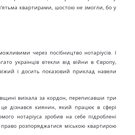
’ятьма квартирами, шостою не змогли, бо у
ожливими через посібництво нотаріусів. І
агато українців втекли від війни в Європу,
віжий і досить показовий приклад навели
вщині виїхала за кордон, переписавши три
 це дізнався киянин, який працює в сфері
омого нотаріуса зробив на себе підроблені
в право розпоряджатися міською квартирою