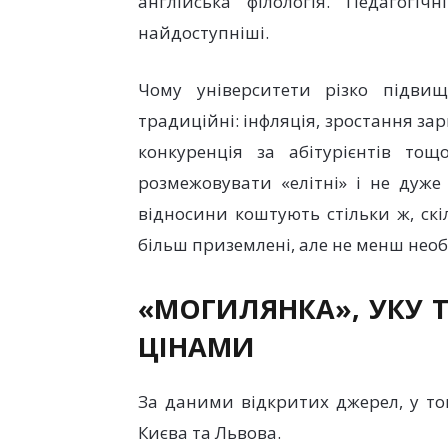
англійська філологія. Педагогі
найдоступніші.
Чому університети різко підви
традиційні: інфляція, зростання за
конкуренція за абітурієнтів т
розмежовувати «елітні» і не дуже
відносини коштують стільки ж, скіл
більш приземлені, але не менш необх
«МОГИЛЯНКА», УКУ Т
ЦІНАМИ
За даними відкритих джерел, у то
Києва та Львова.