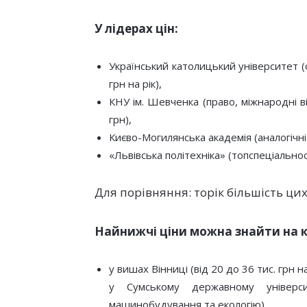
У лідерах цін:
Український католицький університет (
грн на рік),
КНУ ім. Шевченка (право, міжнародні 
грн),
Києво-Могилянська академія (аналогічні 
«Львівська політехніка» (топспеціальност
Для порівняння: торік більшість ц
Найнижчі ціни можна знайти на к
у вишах Вінниці (від 20 до 36 тис. грн на
у Сумському державному універси
машинобудування та екологію),