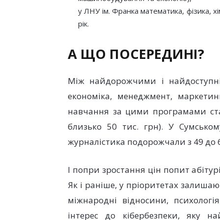
у ЛНУ ім. Франка математика, фізика, хі
рік.
А ЩО ПОСЕРЕДИНІ?
Між найдорожчими і найдоступні
економіка, менеджмент, маркетин
навчання за цими програмами стан
близько 50 тис. грн). У Сумсько
журналістика подорожчали з 49 до 63
І попри зростання цін попит абітурі
Як і раніше, у пріоритетах залишаю
міжнародні відносини, психологія
інтерес до кібербезпеки, яку на