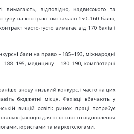
ті вимагають, відповідно, надвисокого та
вступу на контракт вистачало 150–160 балів,
онтракт часто-густо вимагає від 170 балів і
нкурсні бали на право – 185–193, міжнародні
 – 188–195, медицину – 180–190, комп’ютерні
і раніше, знову низький конкурс, і часто на цих
авіть бюджетні місця. Фахівці вбачають у
їнській вищій освіті: ринок праці потребує
технічних фахівців для повоєнного відновлення
ологами, юристами та маркетологами.