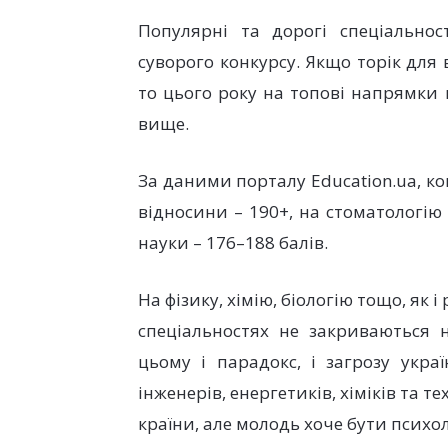
Популярні та дорогі спеціальнос
суворого конкурсу. Якщо торік для 
то цього року на топові напрямки к
вище.
За даними порталу Education.ua, ко
відносини – 190+, на стоматологію
науки – 176–188 балів.
На фізику, хімію, біологію тощо, як 
спеціальностях не закриваються н
цьому і парадокс, і загрозу укра
інженерів, енергетиків, хіміків та 
країни, але молодь хоче бути псих