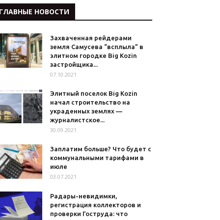
ГЛАВНЫЕ НОВОСТИ
Захваченная рейдерами
земля Самусева “всплыла” в
элитном городке Big Kozin
застройщика...
07.10.2021
Элитный поселок Big Kozin
начал строительство на
украденных землях —
журналистское...
30.09.2021
Заплатим больше? Что будет с
коммунальными тарифами в
июле
03.07.2021
Радары-невидимки,
регистрация коллекторов и
проверки Гоструда: что