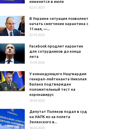
изменится в июле
02.07.2021
В Украине ситуация позволяет
начать смягчение карантина с
11 мая, —...
02.05.2020
Facebook продлит карантин
для сотрудников до конца
лета
19.04.2020
У командующего Нацгвардии
генерал-лейтенанта Николая
Балана подтвержден
положительный тест на
коронавирус
18.04.2020
Депутат Поляков подал в суд
на НАПК из-за полета
Зеленского в...
18.04.2020