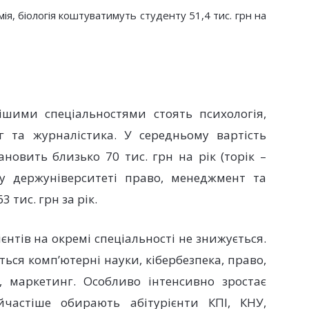
мія, біологія коштуватимуть студенту 51,4 тис. грн на
шими спеціальностями стоять психологія,
г та журналістика. У середньому вартість
овить близько 70 тис. грн на рік (торік –
му держуніверситеті право, менеджмент та
 тис. грн за рік.
єнтів на окремі спеціальності не знижується.
ться комп’ютерні науки, кібербезпека, право,
, маркетинг. Особливо інтенсивно зростає
йчастіше обирають абітурієнти КПІ, КНУ,