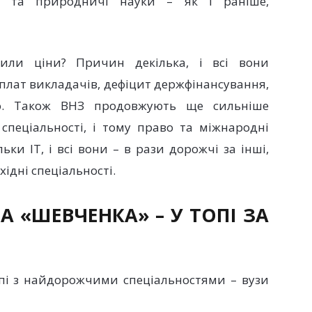
чні та природничі науки – як і раніше,
щили ціни? Причин декілька, і всі вони
рплат викладачів, дефіцит держфінансування,
ощо. Також ВНЗ продовжують ще сильніше
 спеціальності, і тому право та міжнародні
ьки IT, і всі вони – в рази дорожчі за інші,
ідні спеціальності.
А «ШЕВЧЕНКА» – У ТОПІ ЗА
пі з найдорожчими спеціальностями – вузи