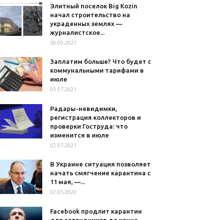
Элитный поселок Big Kozin
начал строительство на
украденных землях —
журналистское...
30.09.2021
Заплатим больше? Что будет с
коммунальными тарифами в
июле
03.07.2021
Радары-невидимки,
регистрация коллекторов и
проверки Гоструда: что
изменится в июле
02.07.2021
В Украине ситуация позволяет
начать смягчение карантина с
11 мая, —...
02.05.2020
Facebook продлит карантин