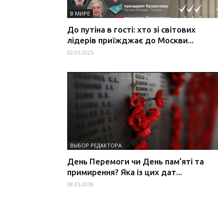
В МИРЕ
До путіна в гості: хто зі світових
лідерів приїжджає до Москви...
02.05.2025
ВЫБОР РЕДАКТОРА
День Перемоги чи День пам’яті та
примирення? Яка із цих дат...
08.05.2018