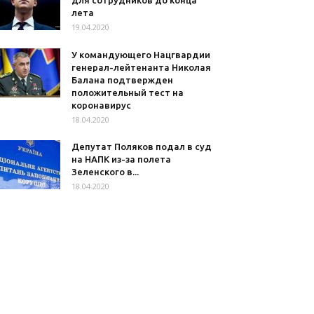
для сотрудников до конца
лета
19.04.2020
У командующего Нацгвардии
генерал-лейтенанта Николая
Балана подтвержден
положительный тест на
коронавирус
18.04.2020
Депутат Поляков подал в суд
на НАПК из-за полета
Зеленского в...
18.04.2020