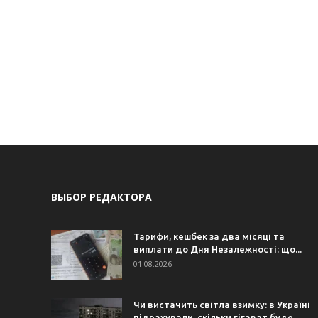
ВЫБОР РЕДАКТОРА
Тарифи, кешбек за два місяці та
виплати до Дня Незалежності: що...
01.08.2026
Чи вистачить світла взимку: в Україні
підрахували, скільки гігават буде