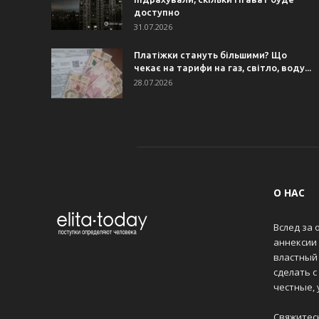
доступно
31.07.2026
Платіжки стануть більшими? Що
чекає на тарифи на газ, світло, воду...
28.07.2026
О НАС
Вслед за 
аннексии
властный 
сделать с
честные,
Свяжитес