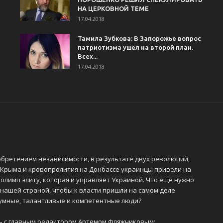
НА ЦЕРКОВНОЙ ТЕМЕ
17.04.2018
Тамила Зубкова: В Запорожье вопрос
патриотизма ушёл на второй план.
Всех...
17.04.2018
обретением независимости, в результате двух революций,
 Крыма и кровопролития на Донбассе украинцы привели на
олимп элиту, которая и управляет Украиной. Что еще нужно
 нашей страной, чтобы к власти пришли на самом деле
 умные, талантливые и компетентные люди?
ь с главным редактором Артемом Фляжниковым: