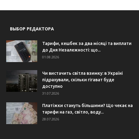
ВЫБОР РЕДАКТОРА
Тарифи, кешбек за два місяці та виплати
до Дня Незалежності: що...
01.08.2026
Чи вистачить світла взимку: в Україні
підрахували, скільки гігават буде
доступно
31.07.2026
Платіжки стануть більшими? Що чекає на
тарифи на газ, світло, воду...
28.07.2026