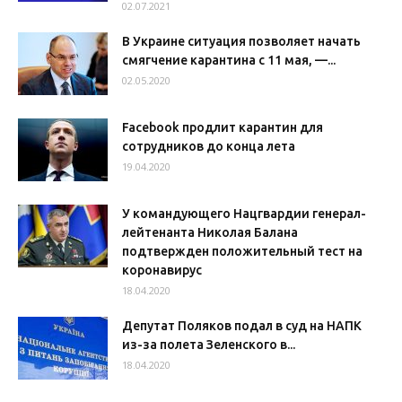
02.07.2021
В Украине ситуация позволяет начать
смягчение карантина с 11 мая, —...
02.05.2020
Facebook продлит карантин для
сотрудников до конца лета
19.04.2020
У командующего Нацгвардии генерал-
лейтенанта Николая Балана
подтвержден положительный тест на
коронавирус
18.04.2020
Депутат Поляков подал в суд на НАПК
из-за полета Зеленского в...
18.04.2020