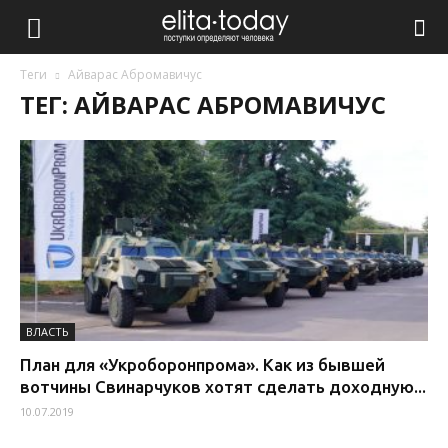
Теги
Айварас Абромавичус
ТЕГ: АЙВАРАС АБРОМАВИЧУС
ВЛАСТЬ
План для «Укроборонпрома». Как из бывшей
вотчины Свинарчуков хотят сделать доходную...
10.07.2019