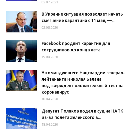
02.07.2021
В Украине ситуация позволяет начать
смягчение карантина с 11 мая, —...
02.05.2020
Facebook продлит карантин для
сотрудников до конца лета
19.04.2020
У командующего Нацгвардии генерал-
лейтенанта Николая Балана
подтвержден положительный тест на
коронавирус
18.04.2020
Депутат Поляков подал в суд на НАПК
из-за полета Зеленского в...
18.04.2020