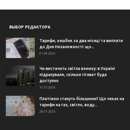
ВЫБОР РЕДАКТОРА
Тарифи, кешбек за два місяці та виплати
до Дня Незалежності: що...
01.08.2026
Чи вистачить світла взимку: в Україні
підрахували, скільки гігават буде
доступно
31.07.2026
Платіжки стануть більшими? Що чекає на
тарифи на газ, світло, воду...
28.07.2026