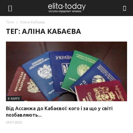
Теги
Аліна Кабаєва
ТЕГ: АЛІНА КАБАЄВА
В МИРЕ
Від Ассанжа до Кабаєвої: кого і за що у світі
позбавляють...
24.07.2022