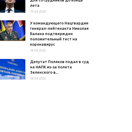
для сотрудников до конца
лета
19.04.2020
У командующего Нацгвардии
генерал-лейтенанта Николая
Балана подтвержден
положительный тест на
коронавирус
18.04.2020
Депутат Поляков подал в суд
на НАПК из-за полета
Зеленского в...
18.04.2020