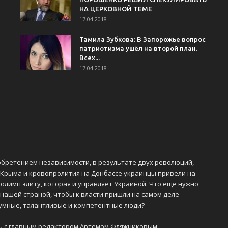
НА ЦЕРКОВНОЙ ТЕМЕ
17.04.2018
Тамила Зубкова: В Запорожье вопрос
патриотизма ушёл на второй план.
Всех...
17.04.2018
обретением независимости, в результате двух революций,
 Крыма и кровопролития на Донбассе украинцы привели на
олимп элиту, которая и управляет Украиной. Что еще нужно
 нашей страной, чтобы к власти пришли на самом деле
 умные, талантливые и компетентные люди?
ь с главным редактором Артемом Фляжниковым: