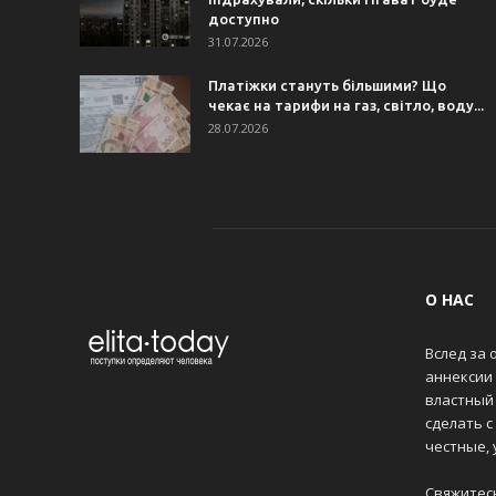
доступно
31.07.2026
Платіжки стануть більшими? Що
чекає на тарифи на газ, світло, воду...
28.07.2026
О НАС
Вслед за 
аннексии
властный 
сделать с
честные,
Свяжитес