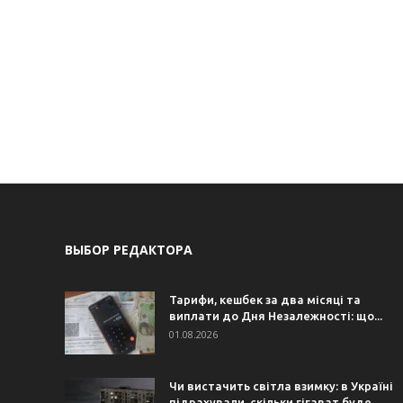
ВЫБОР РЕДАКТОРА
Тарифи, кешбек за два місяці та
виплати до Дня Незалежності: що...
01.08.2026
Чи вистачить світла взимку: в Україні
підрахували, скільки гігават буде