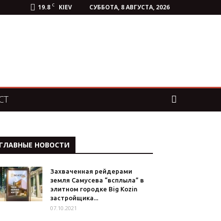
C
19.8
KIEV
СУББОТА, 8 АВГУСТА, 2026
СТ
ГЛАВНЫЕ НОВОСТИ
Захваченная рейдерами
земля Самусева “всплыла” в
элитном городке Big Kozin
застройщика...
07.10.2021