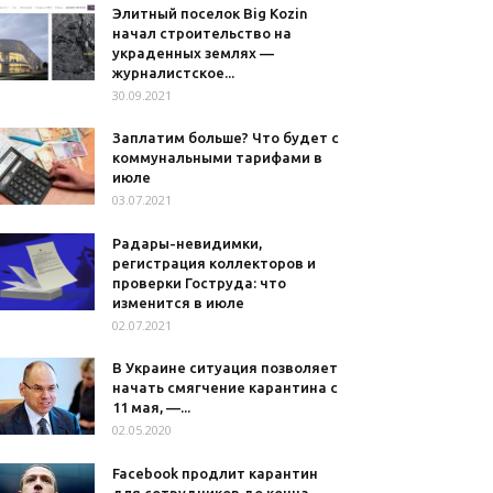
Элитный поселок Big Kozin
начал строительство на
украденных землях —
журналистское...
30.09.2021
Заплатим больше? Что будет с
коммунальными тарифами в
июле
03.07.2021
Радары-невидимки,
регистрация коллекторов и
проверки Гоструда: что
изменится в июле
02.07.2021
В Украине ситуация позволяет
начать смягчение карантина с
11 мая, —...
02.05.2020
Facebook продлит карантин