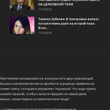
НА ЦЕРКОВНОЙ ТЕМЕ
17.04.2018
Тамила Зубкова: В Запорожье вопрос
патриотизма ушёл на второй план.
Всех...
17.04.2018
обретением независимости, в результате двух революций,
 Крыма и кровопролития на Донбассе украинцы привели на
олимп элиту, которая и управляет Украиной. Что еще нужно
 нашей страной, чтобы к власти пришли на самом деле
 умные, талантливые и компетентные люди?
ь с главным редактором Артемом Фляжниковым: