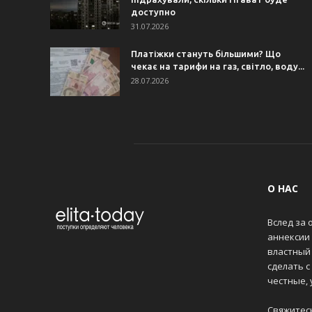
доступно
31.07.2026
Платіжки стануть більшими? Що
чекає на тарифи на газ, світло, воду...
28.07.2026
О НАС
Вслед за 
аннексии
властный 
сделать с
честные,
Свяжитес