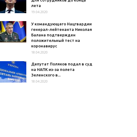
для сотрудников до конца
лета
19.04.2020
У командующего Нацгвардии
генерал-лейтенанта Николая
Балана подтвержден
положительный тест на
коронавирус
18.04.2020
Депутат Поляков подал в суд
на НАПК из-за полета
Зеленского в...
18.04.2020