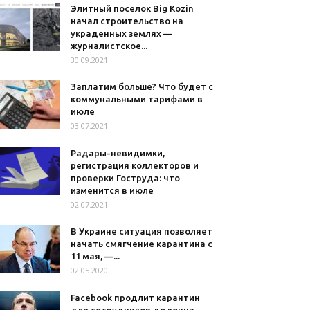
Элитный поселок Big Kozin
начал строительство на
украденных землях —
журналистское...
30.09.2021
Заплатим больше? Что будет с
коммунальными тарифами в
июле
03.07.2021
Радары-невидимки,
регистрация коллекторов и
проверки Гоструда: что
изменится в июле
02.07.2021
В Украине ситуация позволяет
начать смягчение карантина с
11 мая, —...
02.05.2020
Facebook продлит карантин