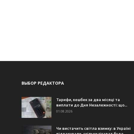
ВЫБОР РЕДАКТОРА
Тарифи, кешбек за два місяці та
виплати до Дня Незалежності: що...
01.08.2026
Чи вистачить світла взимку: в Україні
підрахували, скільки гігават буде