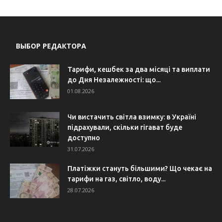
ВЫБОР РЕДАКТОРА
Тарифи, кешбек за два місяці та виплати
до Дня Незалежності: що...
01.08.2026
Чи вистачить світла взимку: в Україні
підрахували, скільки гігават буде
доступно
31.07.2026
Платіжки стануть більшими? Що чекає на
тарифи на газ, світло, воду...
28.07.2026