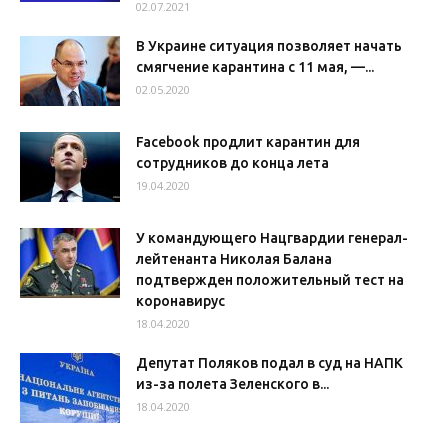
02.07.2021
В Украине ситуация позволяет начать
смягчение карантина с 11 мая, —...
02.05.2020
Facebook продлит карантин для
сотрудников до конца лета
19.04.2020
У командующего Нацгвардии генерал-
лейтенанта Николая Балана
подтвержден положительный тест на
коронавирус
18.04.2020
Депутат Поляков подал в суд на НАПК
из-за полета Зеленского в...
18.04.2020