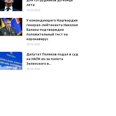
для сотрудников до конца
лета
19.04.2020
У командующего Нацгвардии
генерал-лейтенанта Николая
Балана подтвержден
положительный тест на
коронавирус
18.04.2020
Депутат Поляков подал в суд
на НАПК из-за полета
Зеленского в...
18.04.2020