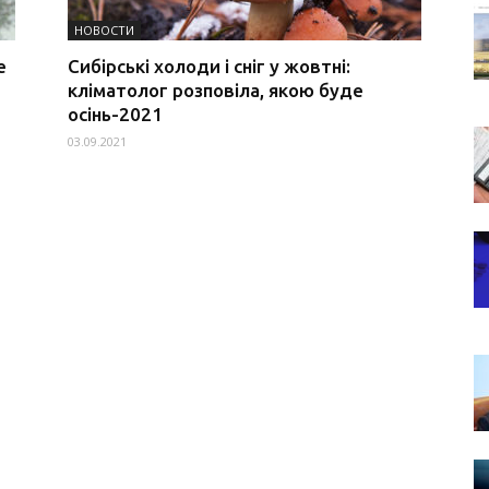
НОВОСТИ
е
Сибірські холоди і сніг у жовтні:
кліматолог розповіла, якою буде
осінь-2021
03.09.2021