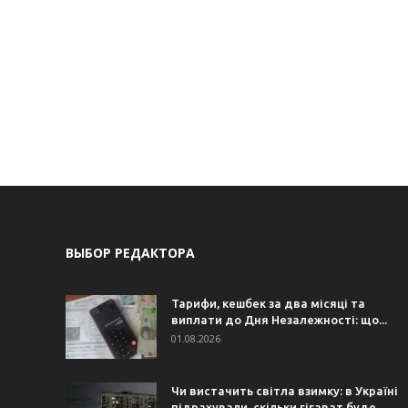
ВЫБОР РЕДАКТОРА
Тарифи, кешбек за два місяці та
виплати до Дня Незалежності: що...
01.08.2026
Чи вистачить світла взимку: в Україні
підрахували, скільки гігават буде