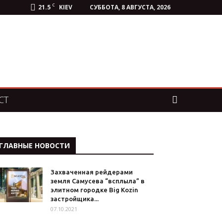
C
21.5
KIEV
СУББОТА, 8 АВГУСТА, 2026
СТ
ГЛАВНЫЕ НОВОСТИ
Захваченная рейдерами
земля Самусева “всплыла” в
элитном городке Big Kozin
застройщика...
07.10.2021