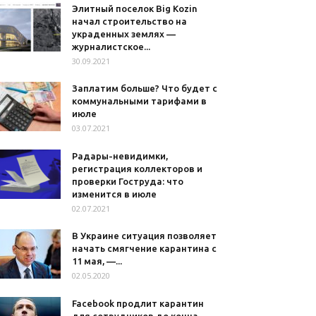
Элитный поселок Big Kozin
начал строительство на
украденных землях —
журналистское...
30.09.2021
Заплатим больше? Что будет с
коммунальными тарифами в
июле
03.07.2021
Радары-невидимки,
регистрация коллекторов и
проверки Гоструда: что
изменится в июле
02.07.2021
В Украине ситуация позволяет
начать смягчение карантина с
11 мая, —...
02.05.2020
Facebook продлит карантин