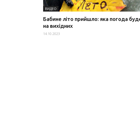
ВИДЕО
Бабине літо прийшло: яка погода буд
на вихідних
14.10.2023