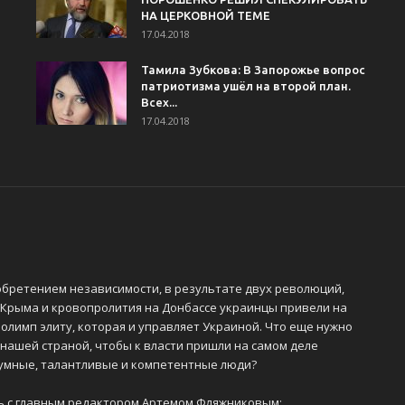
НА ЦЕРКОВНОЙ ТЕМЕ
17.04.2018
Тамила Зубкова: В Запорожье вопрос
патриотизма ушёл на второй план.
Всех...
17.04.2018
обретением независимости, в результате двух революций,
 Крыма и кровопролития на Донбассе украинцы привели на
олимп элиту, которая и управляет Украиной. Что еще нужно
 нашей страной, чтобы к власти пришли на самом деле
 умные, талантливые и компетентные люди?
ь с главным редактором Артемом Фляжниковым: