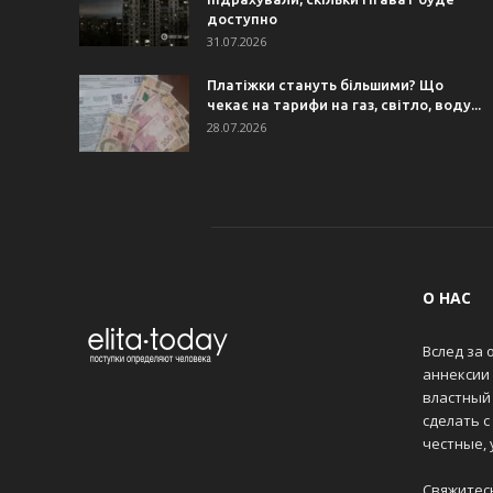
доступно
31.07.2026
Платіжки стануть більшими? Що
чекає на тарифи на газ, світло, воду...
28.07.2026
О НАС
Вслед за 
аннексии
властный 
сделать с
честные,
Свяжитес